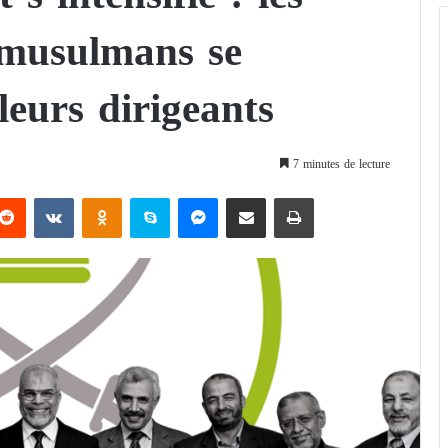
 musulmans se
leurs dirigeants
7 minutes de lecture
Reddit
VKontakte
Odnoklassniki
Skype
Messenger
Partager par email
Imprimer