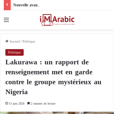
Nouvelle avancée dans le dossier électoral libyen : le comité 4+4 face à l’épreuve de la mise en œuvre
Menu
Accueil
/
Politique
Politique
Lakurawa : un rapport de
renseignement met en garde
contre le groupe mystérieux au
Nigeria
15 juin 2026
2 minutes de lecture