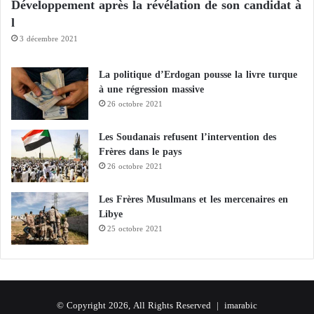
Développement après la révélation de son candidat à
c
e
l
?
3 décembre 2021
La politique d’Erdogan pousse la livre turque
à une régression massive
26 octobre 2021
Les Soudanais refusent l’intervention des
Frères dans le pays
26 octobre 2021
Les Frères Musulmans et les mercenaires en
Libye
25 octobre 2021
© Copyright 2026, All Rights Reserved |
imarabic