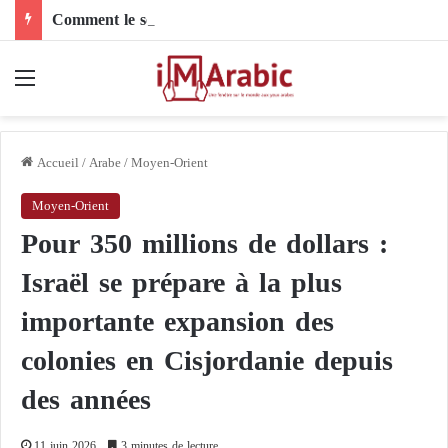
Comment le son de riz influence-t-il la santé digestive et le côlon ?
Menu
Accueil
/
Arabe
/
Moyen-Orient
Moyen-Orient
Pour 350 millions de dollars :
Israël se prépare à la plus
importante expansion des
colonies en Cisjordanie depuis
des années
11 juin 2026
3 minutes de lecture