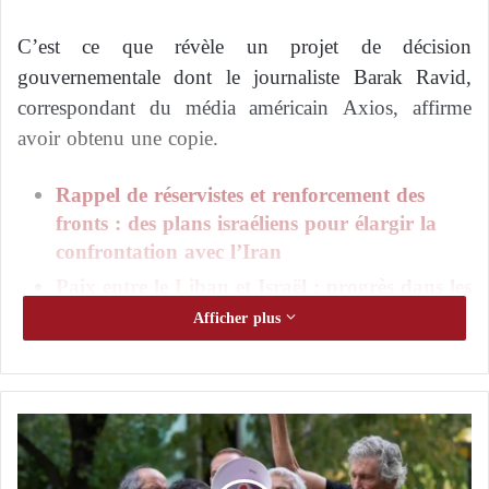
C’est ce que révèle un projet de décision
gouvernementale dont le journaliste Barak Ravid,
correspondant du média américain Axios, affirme
avoir obtenu une copie.
Rappel de réservistes et renforcement des
fronts : des plans israéliens pour élargir la
confrontation avec l’Iran
Paix entre le Liban et Israël : progrès dans les
négociations et les États-Unis désignent
Afficher plus
l’unique obstacle
Détails du plan
L
Le projet de décision montre que le
gouvernement
e
p
israélien
s’apprête à approuver un programme visant