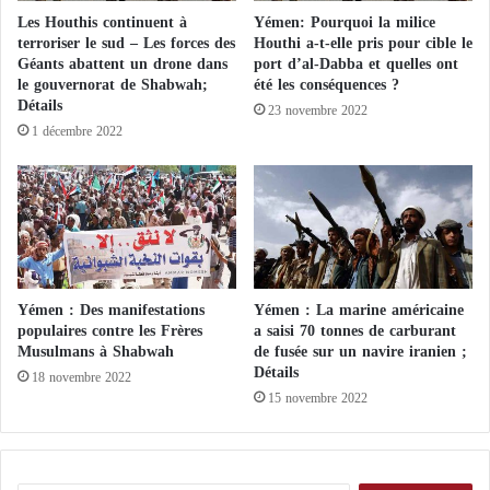
saccagés.
n
Les Houthis continuent à
Yémen: Pourquoi la milice
t
terroriser le sud – Les forces des
Houthi a-t-elle pris pour cible le
d
Le rapport indique que les milices Houthis ont
Géants abattent un drone dans
port d’al-Dabba et quelles ont
u
le gouvernorat de Shabwah;
été les conséquences ?
transformé 378 mosquées en casernes militaires où
Détails
Q
23 novembre 2022
elles prennent le khat, le chicha, du reniflement et de
a
1 décembre 2022
t
la danse et 94 mosquées en un centre de lavage de
a
cerveau et de déformation des esprits.
r
a
v
Violations en masse
e
c
Le rapport rendait compte de la transformation de 54
Yémen : Des manifestations
Yémen : La marine américaine
d
mosquées en salle d’opérations des milices armées
populaires contre les Frères
a saisi 70 tonnes de carburant
e
Musulmans à Shabwah
de fusée sur un navire iranien ;
Houthis, de 35 fermetures de mosquées, de 1 256 cas
s
Détails
18 novembre 2022
m
d’imams et de 467 cas de fermeture d’écoles chargées
15 novembre 2022
a
de préserver le Coran.
l
a
d
Le rapport a également révélé que les milices Houthis