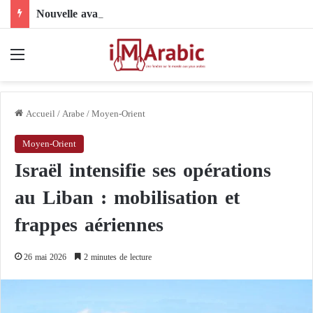
Nouvelle avancée dans le dossier électoral libyen : le comité 4+4 face à l’épreuve de la mise en œuvre
Menu
Accueil
/
Arabe
/
Moyen-Orient
Moyen-Orient
Israël intensifie ses opérations
au Liban : mobilisation et
frappes aériennes
26 mai 2026
2 minutes de lecture