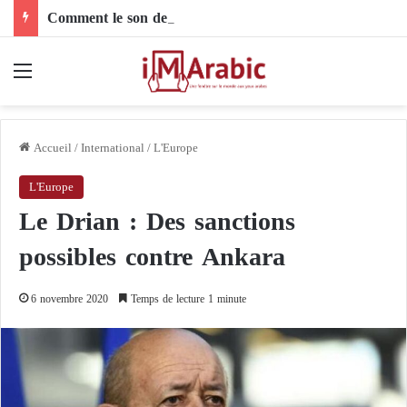
Comment le son de riz influence-t-il la santé digestive et le côlon ?
Menu
Accueil
/
International
/
L'Europe
L'Europe
Le Drian : Des sanctions
possibles contre Ankara
6 novembre 2020
Temps de lecture 1 minute