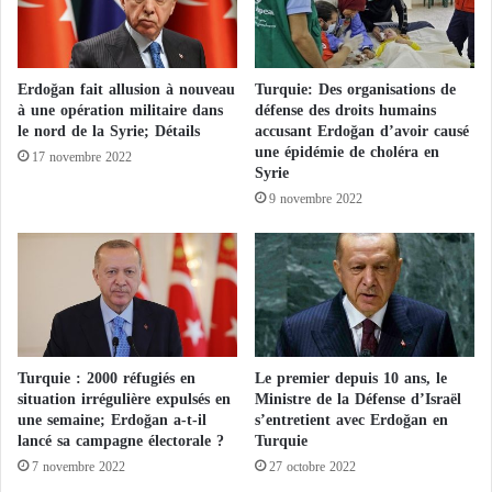
a
T
u
r
Erdoğan fait allusion à nouveau
Turquie: Des organisations de
q
à une opération militaire dans
défense des droits humains
u
le nord de la Syrie; Détails
accusant Erdoğan d’avoir causé
i
une épidémie de choléra en
17 novembre 2022
e
Syrie
9 novembre 2022
Turquie : 2000 réfugiés en
Le premier depuis 10 ans, le
situation irrégulière expulsés en
Ministre de la Défense d’Israël
une semaine; Erdoğan a-t-il
s’entretient avec Erdoğan en
lancé sa campagne électorale ?
Turquie
7 novembre 2022
27 octobre 2022