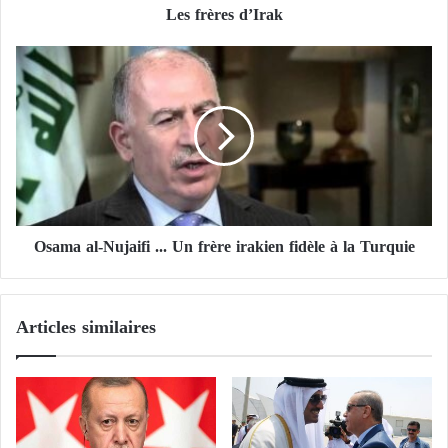
Les frères d’Irak
d
’
I
O
r
s
a
a
k
m
a
a
l
-
N
Osama al-Nujaifi ... Un frère irakien fidèle à la Turquie
u
j
a
i
Articles similaires
f
i
.
.
.
U