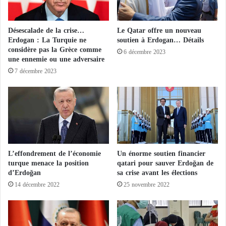
n
f
r
Désescalade de la crise…
Le Qatar offre un nouveau
è
Erdogan : La Turquie ne
soutien à Erdogan… Détails
r
considère pas la Grèce comme
6 décembre 2023
e
une ennemie ou une adversaire
i
7 décembre 2023
r
a
k
i
e
n
f
i
L’effondrement de l’économie
Un énorme soutien financier
d
turque menace la position
qatari pour sauver Erdoğan de
d’Erdoğan
sa crise avant les élections
è
l
14 décembre 2022
25 novembre 2022
e
à
l