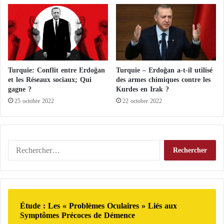
Turquie: Conflit entre Erdoğan
Turquie – Erdoğan a-t-il utilisé
et les Réseaux sociaux; Qui
des armes chimiques contre les
gagne ?
Kurdes en Irak ?
25 octobre 2022
22 octobre 2022
R
e
c
h
e
r
Étude : Les « Problèmes Oculaires » Liés aux
c
Symptômes Précoces de Démence
h