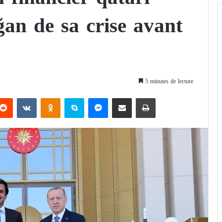
an de sa crise avant
5 minutes de lecture
Reddit
VKontakte
Odnoklassniki
Skype
Messenger
Partager par email
Imprimer