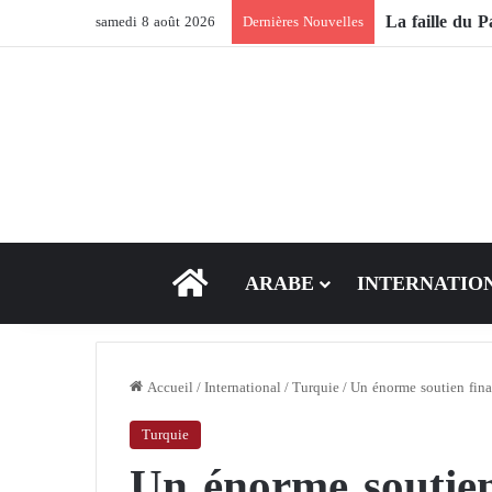
samedi 8 août 2026
Dernières Nouvelles
ACCEUIL
ARABE
INTERNATIO
Accueil
/
International
/
Turquie
/
Un énorme soutien finan
Turquie
Un énorme soutien