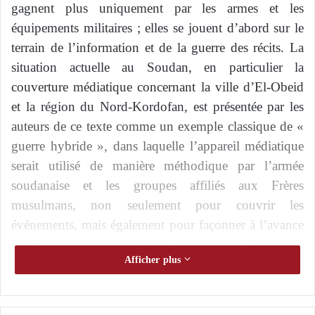
gagnent plus uniquement par les armes et les
équipements militaires ; elles se jouent d’abord sur le
terrain de l’information et de la guerre des récits. La
situation actuelle au Soudan, en particulier la
couverture médiatique concernant la ville d’El-Obeid
et la région du Nord-Kordofan, est présentée par les
auteurs de ce texte comme un exemple classique de «
guerre hybride », dans laquelle l’appareil médiatique
serait utilisé de manière méthodique par l’armée
soudanaise et les groupes affiliés aux Frères
musulmans, non seulement pour couvrir les
événements, mais également pour façonner à l’avance
le récit qui les entoure. Selon cette analyse, l’attention
Afficher plus
soudaine et soutenue portée à El-Obeid ainsi que la
diffusion de scénarios évoquant une « attaque
imminente » ne traduirait pas une préoccupation