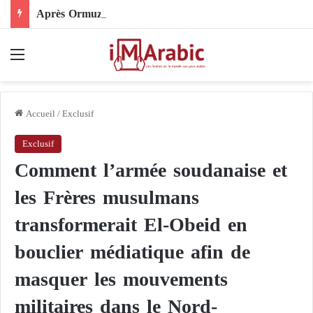
Après Ormuz, le Pakistan mise sur la diplomatie entre les États-Unis et l’Iran
Menu
Accueil
/
Exclusif
Exclusif
Comment l’armée soudanaise et
les Frères musulmans
transformerait El-Obeid en
bouclier médiatique afin de
masquer les mouvements
militaires dans le Nord-