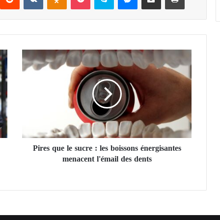
P
i
r
e
s
q
u
e
l
Pires que le sucre : les boissons énergisantes
e
menacent l'émail des dents
s
u
c
r
e
:
l