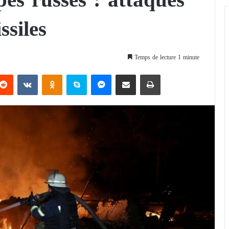
ssiles
Temps de lecture 1 minute
Reddit
VKontakte
Odnoklassniki
Skype
Messenger
Partager par email
Imprimer