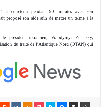
’était entretenu pendant 90 minutes avec son
ait proposé son aide afin de mettre un terme à la
r le président ukrainien, Volodymyr Zelensky,
sation du traité de l’Atlantique Nord (OTAN) qui
Reddit
VKontakte
Odnoklassniki
Pocket
Skype
Messenger
Partager par email
Imprimer