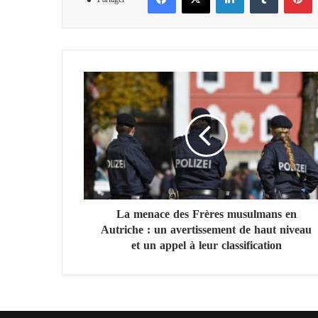
L
a
m
e
n
a
c
e
d
La menace des Frères musulmans en
e
Autriche : un avertissement de haut niveau
s
F
et un appel à leur classification
r
è
r
e
s