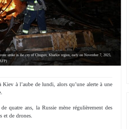
 drone strike in the city of Chuguiv, Kharkiv region, early on November 7, 2025,
 AFP)
 Kiev à l’aube de lundi, alors qu’une alerte à une
e.
s de quatre ans, la Russie mène régulièrement des
s et de drones.