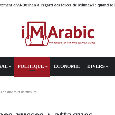
NAL
POLITIQUE
ÉCONOMIE
DIVERS
es de drones et de missiles
pes russes : attaques