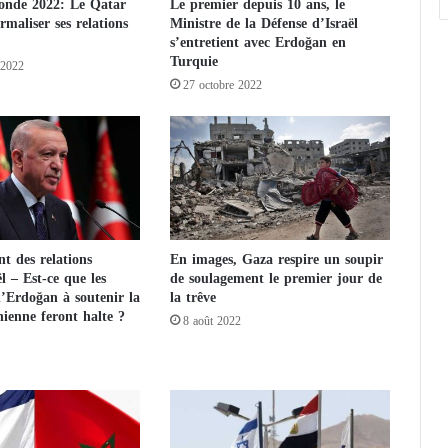
nde 2022: Le Qatar
Le premier depuis 10 ans, le
t
rmaliser ses relations
Ministre de la Défense d’Israël
i
s’entretient avec Erdoğan en
v
Turquie
 2022
e
27 octobre 2022
p
o
l
i
t
i
q
u
t des relations
En images, Gaza respire un soupir
e
l – Est-ce que les
de soulagement le premier jour de
p
d’Erdoğan à soutenir la
la trêve
o
nienne feront halte ?
8 août 2022
u
r
v
a
i
n