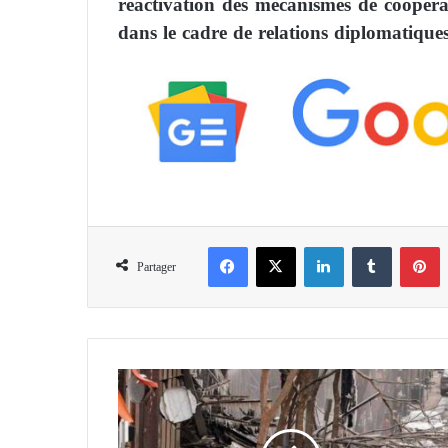
réactivation des mécanismes de coopérat
dans le cadre de relations diplomatiques
Facebook
X
Linkedin
Tumblr
Pinterest
Partager
U
S
A
: