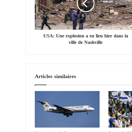
U
n
e
e
x
USA: Une explosion a eu lieu hier dans la
p
ville de Nashville
l
o
s
i
o
n
Articles similaires
a
e
u
l
i
e
u
h
i