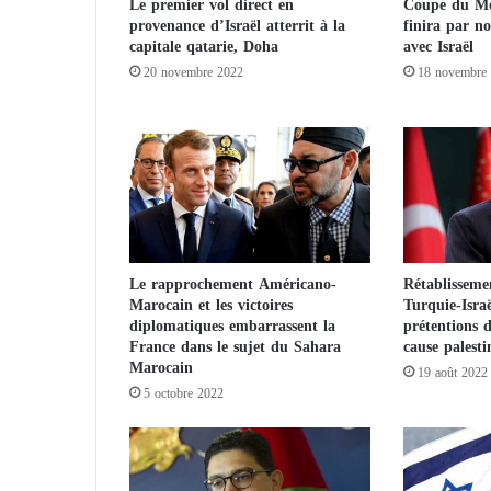
Le premier vol direct en
Coupe du Mo
e
provenance d’Israël atterrit à la
finira par no
r
capitale qatarie, Doha
avec Israël
d
20 novembre 2022
18 novembre
a
n
s
l
a
v
i
l
l
Le rapprochement Américano-
Rétablissemen
e
Marocain et les victoires
Turquie-Israë
d
diplomatiques embarrassent la
prétentions 
e
France dans le sujet du Sahara
cause palesti
N
Marocain
19 août 2022
a
5 octobre 2022
s
h
v
i