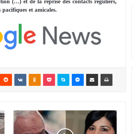
ion (…) et de la reprise des contacts réguliers,
 pacifiques et amicales.
Reddit
VKontakte
Odnoklassniki
Pocket
Skype
Messenger
Partager par email
Imprimer
A
b
e
e