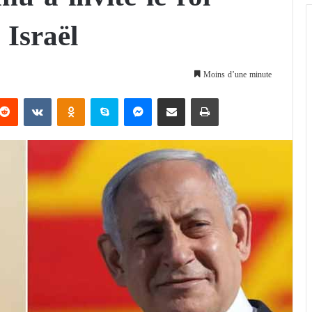
Israël
Moins d’une minute
Reddit
VKontakte
Odnoklassniki
Skype
Messenger
Partager par email
Imprimer