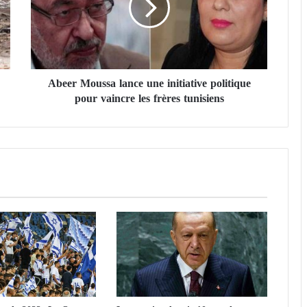
r
M
o
u
s
Abeer Moussa lance une initiative politique
s
pour vaincre les frères tunisiens
a
l
a
n
c
e
u
n
e
i
n
i
t
i
a