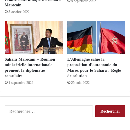
5 septembre 2022
e
Marocain
m
5 octobre 2022
i
l
l
e
a
n
s
Sahara Marocain – Réunion
L’Allemagne salue la
ministérielle internationale
proposition d’autonomie du
promeut la diplomatie
Maroc pour le Sahara : Règle
consulaire
de solution
1 septembre 2022
25 août 2022
R
e
c
h