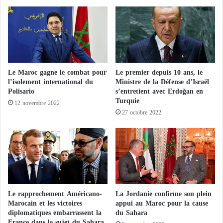
t
n
u
a
r
n
e
O
d
k
e
t
B
Le Maroc gagne le combat pour
Le premier depuis 10 ans, le
a
l’isolement international du
Ministre de la Défense d’Israël
i
r
Polisario
s’entretient avec Erdoğan en
d
a
Turquie
e
é
12 novembre 2022
n
27 octobre 2022
t
é
c
o
n
d
a
m
Le rapprochement Américano-
La Jordanie confirme son plein
n
Marocain et les victoires
appui au Maroc pour la cause
é
diplomatiques embarrassent la
du Sahara
d
France dans le sujet du Sahara