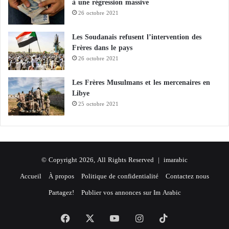
à une régression massive
26 octobre 2021
Les Soudanais refusent l’intervention des
Frères dans le pays
26 octobre 2021
Les Frères Musulmans et les mercenaires en
Libye
25 octobre 2021
© Copyright 2026, All Rights Reserved |
imarabic
Accueil
À propos
Politique de confidentialité
Contactez nous
Partagez!
Publier vos annonces sur Im Arabic
Facebook
X
YouTube
Instagram
TikTok