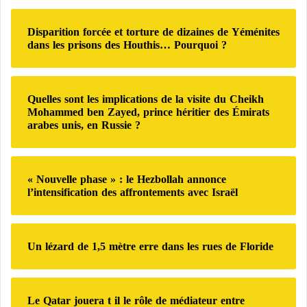
e
r
Disparition forcée et torture de dizaines de Yéménites
c
dans les prisons des Houthis… Pourquoi ?
h
e
r
Quelles sont les implications de la visite du Cheikh
:
Mohammed ben Zayed, prince héritier des Émirats
arabes unis, en Russie ?
« Nouvelle phase » : le Hezbollah annonce
l’intensification des affrontements avec Israël
Un lézard de 1,5 mètre erre dans les rues de Floride
Le Qatar jouera t il le rôle de médiateur entre