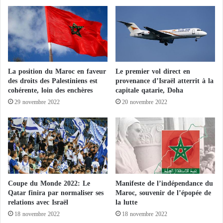
l
e
a
x
c
u
é
e
r
l
é
s
m
,
La position du Maroc en faveur
Le premier vol direct en
o
l
des droits des Palestiniens est
provenance d’Israël atterrit à la
n
e
cohérente, loin des enchères
capitale qatarie, Doha
i
p
29 novembre 2022
20 novembre 2022
e
r
d
é
e
d
l
i
'
c
i
a
n
t
v
e
Coupe du Monde 2022: Le
Manifeste de l’indépendance du
e
u
Qatar finira par normaliser ses
Maroc, souvenir de l’épopée de
s
r
relations avec Israël
la lutte
t
A
18 novembre 2022
18 novembre 2022
i
d