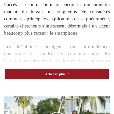
l’accès à la contraception ou encore les mutations du
marché du travail ont longtemps été considérés
comme les principales explications de ce phénomène,
certains chercheurs s’intéressent désormais à un acteur
beaucoup plus récent : le smartphone.
Les téléphones intelligents ont profondément
transformé les modes de communication, les
habitudes sociales, les loisirs, les relations amoureuses
et même les projets de vie. Selon plusieurs études
récentes, leur utilisation intensive pourrait
Afficher plus
indirectement contribuer à la diminution des
naissances observée dans de nombreuses régions du
monde. Bien que les smartphones ne soient
L
évidemment pas la seule cause de cette évolution
’
démographique, ils pourraient participer à un
a