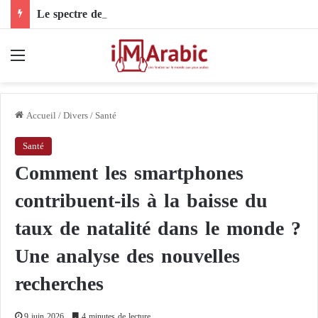
Le spectre de la baie des Cochons plane sur Cuba : une nouvelle opération secrète de la CIA
Menu
Accueil
/
Divers
/
Santé
Santé
Comment les smartphones
contribuent-ils à la baisse du
taux de natalité dans le monde ?
Une analyse des nouvelles
recherches
9 juin 2026
4 minutes de lecture