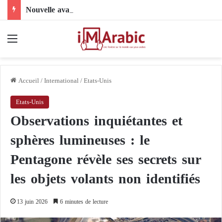
Nouvelle avancée dans le dossier électoral libyen : le comité 4+4 face à l’épreuve de la mise en œuvre
Menu
Accueil
/
International
/
Etats-Unis
Etats-Unis
Observations inquiétantes et
sphères lumineuses : le
Pentagone révèle ses secrets sur
les objets volants non identifiés
13 juin 2026
6 minutes de lecture