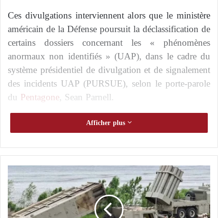
Ces divulgations interviennent alors que le ministère
américain de la Défense poursuit la déclassification de
certains dossiers concernant les « phénomènes
anormaux non identifiés » (UAP), dans le cadre du
système présidentiel de divulgation et de signalement
des incidents UAP (PURSUE), selon le porte-parole
du
Pentagone
, Sean Parnell.
La souveraineté énergétique militaire : le
Afficher plus
Pentagone entre dans l’ère des micro-
réacteurs
U
L’une des armes les plus fiables du Pentagone
n
: le Tomahawk en fer de lance contre l’Iran
c
o
n
Que contiennent ces dossiers ?