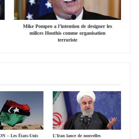
m
p
e
Mike Pompeo a l’intention de designer les
o
milices Houthis comme organisation
a
l
terroriste
’
i
n
t
e
n
t
i
o
n
d
e
d
e
 – Les États-Unis
L’Iran lance de nouvelles
s