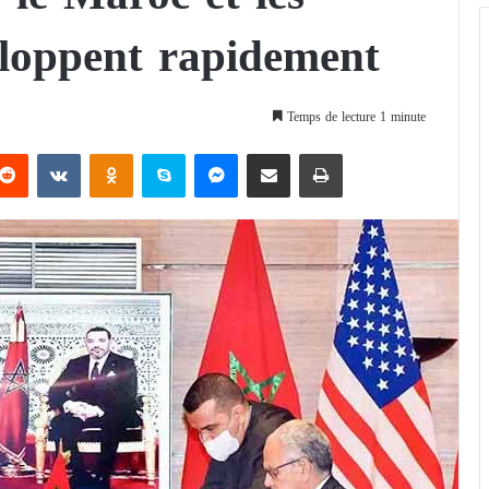
eloppent rapidement
Temps de lecture 1 minute
Reddit
VKontakte
Odnoklassniki
Skype
Messenger
Partager par email
Imprimer