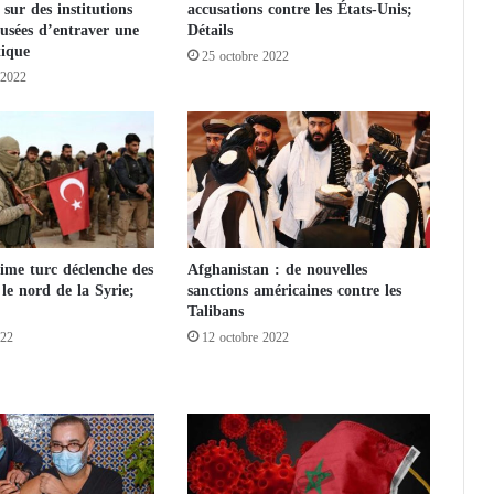
 sur des institutions
accusations contre les États-Unis;
i
cusées d’entraver une
Détails
g
tique
25 octobre 2022
n
 2022
e
r
l
e
s
m
i
l
gime turc déclenche des
Afghanistan : de nouvelles
i
 le nord de la Syrie;
sanctions américaines contre les
c
Talibans
e
s
022
12 octobre 2022
H
o
u
t
h
i