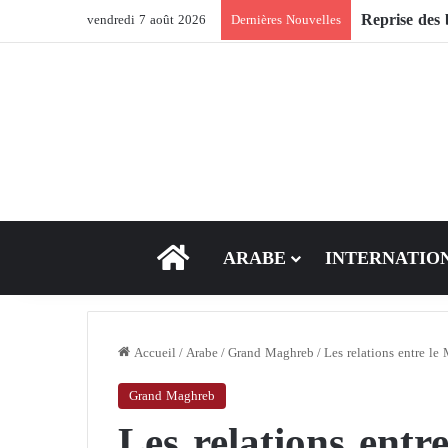
vendredi 7 août 2026
Dernières Nouvelles
ACCEUIL
ARABE
INTERNATIO
Accueil
/
Arabe
/
Grand Maghreb
/
Les relations entre le
Grand Maghreb
Les relations entr