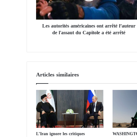
o
r
i
Les autorités américaines ont arrêté l’auteur
t
de l'assaut du Capitole a été arrêté
é
s
a
m
é
r
i
Articles similaires
c
a
i
n
e
s
o
n
t
L’Iran ignore les critiques
WASHINGTON
a