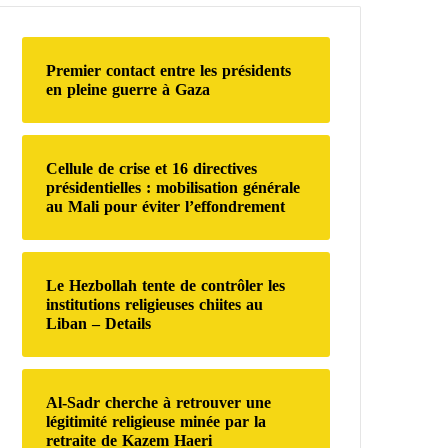
r
c
h
Premier contact entre les présidents
e
en pleine guerre à Gaza
r
:
Cellule de crise et 16 directives
présidentielles : mobilisation générale
au Mali pour éviter l’effondrement
Le Hezbollah tente de contrôler les
institutions religieuses chiites au
Liban – Details
Al-Sadr cherche à retrouver une
légitimité religieuse minée par la
retraite de Kazem Haeri