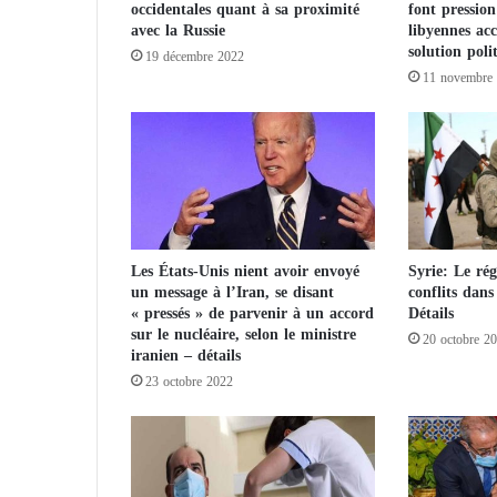
occidentales quant à sa proximité
font pression
r
avec la Russie
libyennes ac
r
solution poli
19 décembre 2022
ê
11 novembre
t
é
l
’
a
u
t
e
Les États-Unis nient avoir envoyé
Syrie: Le ré
u
un message à l’Iran, se disant
conflits dans
r
« pressés » de parvenir à un accord
Détails
d
sur le nucléaire, selon le ministre
e
20 octobre 2
iranien – détails
l
23 octobre 2022
'
a
s
s
a