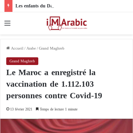
Les enfants du Darfour sous le feu des drones : quand les livraisons d’armes étrangères deviennent une condamnation à mort pour toute une génération
Menu
Accueil
/
Arabe
/
Grand Maghreb
Grand Maghreb
Le Maroc a enregistré la
vaccination de 1.112.103
personnes contre Covid-19
13 février 2021
Temps de lecture 1 minute