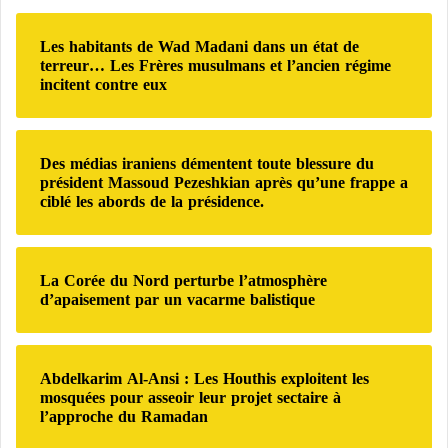
e
r
Les habitants de Wad Madani dans un état de
c
terreur… Les Frères musulmans et l’ancien régime
h
incitent contre eux
e
r
:
Des médias iraniens démentent toute blessure du
président Massoud Pezeshkian après qu’une frappe a
ciblé les abords de la présidence.
La Corée du Nord perturbe l’atmosphère
d’apaisement par un vacarme balistique
Abdelkarim Al-Ansi : Les Houthis exploitent les
mosquées pour asseoir leur projet sectaire à
l’approche du Ramadan