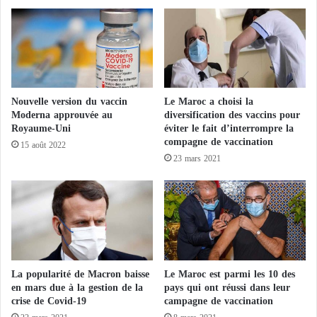
n
a
t
n
r
s
e
l
n
e
t
s
à
e
Nouvelle version du vaccin
Le Maroc a choisi la
t
c
Moderna approuvée au
diversification des vaccins pour
o
t
Royaume-Uni
éviter le fait d’interrompre la
u
e
compagne de vaccination
15 août 2022
t
u
23 mars 2021
l
r
e
d
m
e
o
l
n
’
d
é
e
d
l
u
La popularité de Macron baisse
Le Maroc est parmi les 10 des
e
c
en mars due à la gestion de la
pays qui ont réussi dans leur
v
crise de Covid-19
campagne de vaccination
a
r
t