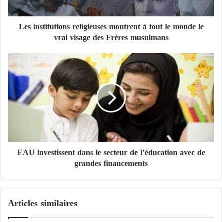
i
t
Les institutions religieuses montrent à tout le monde le
u
vrai visage des Frères musulmans
t
i
o
E
n
A
s
U
r
i
e
n
l
v
i
e
g
s
i
t
e
EAU investissent dans le secteur de l’éducation avec de
i
u
grandes financements
s
s
s
e
e
s
n
Articles similaires
m
t
o
d