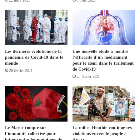
22 mars 2021
8 mars 2021
a
i
i
o
v
n
i
a
s
v
a
e
g
c
Les dernières évolutions de la
Une nouvelle étude a montré
e
d
pandémie de Covid-19 dans le
l’efficacité d’un médicament
d
e
monde
pour le cœur dans le traitement
e
g
de Covid-19
s
26 février 2021
r
25 février 2021
F
a
r
n
è
d
r
e
e
s
s
f
m
i
u
n
Le Maroc compte sur
La milice Houthie continue ses
s
a
l’immunité collective pour
violations envers le peuple à
u
n
lutter contre les mutations du
Sanaa