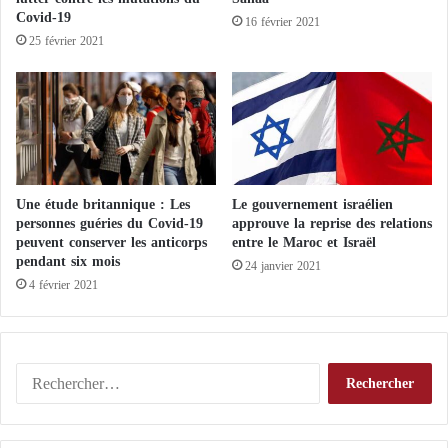
l
c
Covid-19
16 février 2021
m
e
25 février 2021
a
m
n
e
s
n
t
s
Une étude britannique : Les
Le gouvernement israélien
personnes guéries du Covid-19
approuve la reprise des relations
peuvent conserver les anticorps
entre le Maroc et Israël
pendant six mois
24 janvier 2021
4 février 2021
R
e
c
h