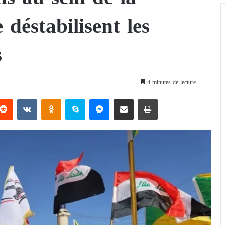
 déstabilisent les
s
4 minutes de lecture
Reddit
VKontakte
Odnoklassniki
Skype
Messenger
Partager par email
Imprimer