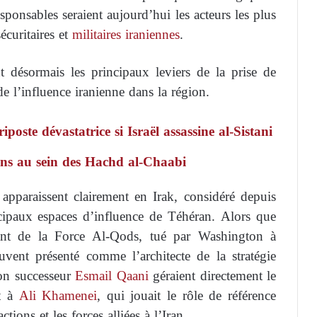
sponsables seraient aujourd’hui les acteurs les plus
écuritaires et
militaires iraniennes
.
nt désormais les principaux leviers de la prise de
de l’influence iranienne dans la région.
poste dévastatrice si Israël assassine al-Sistani
ions au sein des Hachd al-Chaabi
 apparaissent clairement en Irak, considéré depuis
cipaux espaces d’influence de Téhéran. Alors que
t de la Force Al-Qods, tué par Washington à
ent présenté comme l’architecte de la stratégie
on successeur
Esmail Qaani
géraient directement le
it à
Ali Khamenei
, qui jouait le rôle de référence
ions et les forces alliées à l’Iran.