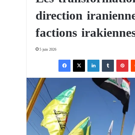
direction iranienne
factions irakienne
5 juin 2026
Facebook
X
Linkedin
Tumblr
Pinterest