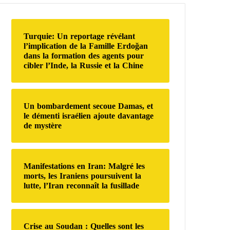
r
c
h
Turquie: Un reportage révélant
e
l’implication de la Famille Erdoğan
r
dans la formation des agents pour
cibler l’Inde, la Russie et la Chine
:
Un bombardement secoue Damas, et
le démenti israélien ajoute davantage
de mystère
Manifestations en Iran: Malgré les
morts, les Iraniens poursuivent la
lutte, l’Iran reconnaît la fusillade
Crise au Soudan : Quelles sont les