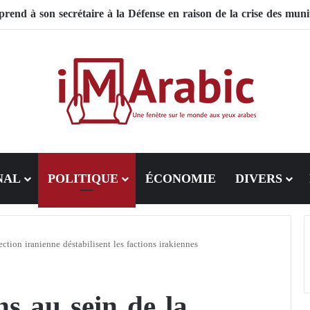
 le Pakistan mise sur la diplomatie entre les États-Unis et l’Iran
NAL
POLITIQUE
ÉCONOMIE
DIVERS
ection iranienne déstabilisent les factions irakiennes
s au sein de la