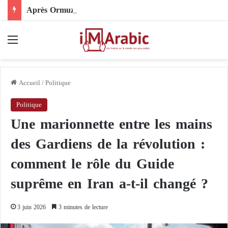
Après Ormuz, le Pakistan mise sur la diplomatie entre les États-Unis et l’Iran
Menu
Accueil
/
Politique
Politique
Une marionnette entre les mains
des Gardiens de la révolution :
comment le rôle du Guide
suprême en Iran a-t-il changé ?
3 juin 2026
3 minutes de lecture