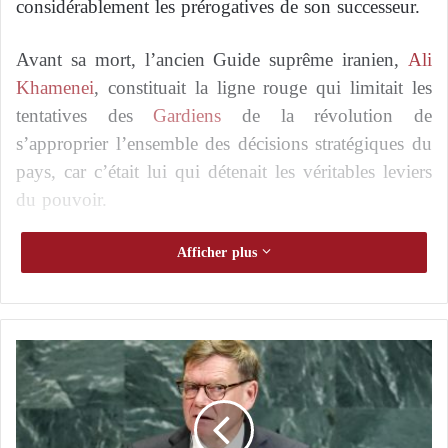
considérablement les prérogatives de son successeur.
Avant sa mort, l’ancien Guide suprême iranien,
Ali
Khamenei
, constituait la ligne rouge qui limitait les
tentatives des
Gardiens
de la révolution de
s’approprier l’ensemble des décisions stratégiques du
pays, car c’était lui qui détenait les véritables leviers
du pouvoir.
Washington offre une récompense importante
Afficher plus
pour perturber le financement des Gardiens
de la révolution iraniens
F
Corps des gardiens de la révolution islamique
r
frappe un camp d’un parti kurde
è
r
d’opposition à Erbil
e