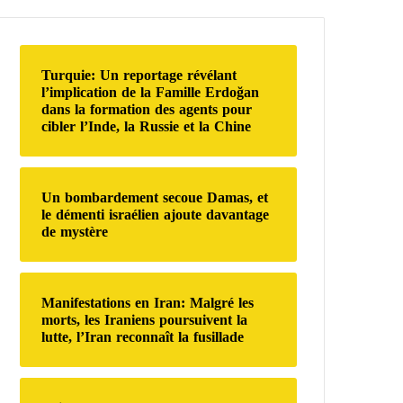
e
r
c
h
Turquie: Un reportage révélant
e
l’implication de la Famille Erdoğan
r
dans la formation des agents pour
cibler l’Inde, la Russie et la Chine
:
Un bombardement secoue Damas, et
le démenti israélien ajoute davantage
de mystère
Manifestations en Iran: Malgré les
morts, les Iraniens poursuivent la
lutte, l’Iran reconnaît la fusillade