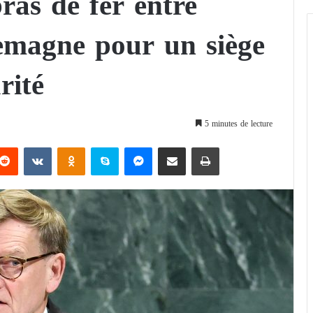
ras de fer entre
lemagne pour un siège
rité
5 minutes de lecture
Reddit
VKontakte
Odnoklassniki
Skype
Messenger
Partager par email
Imprimer