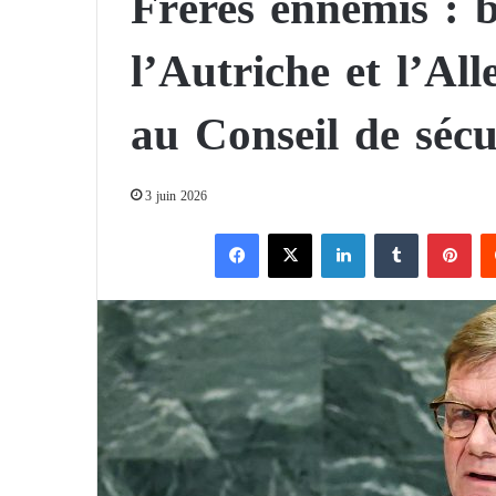
Frères ennemis : b
l’Autriche et l’Al
au Conseil de sécu
3 juin 2026
Facebook
X
Linkedin
Tumblr
Pinterest