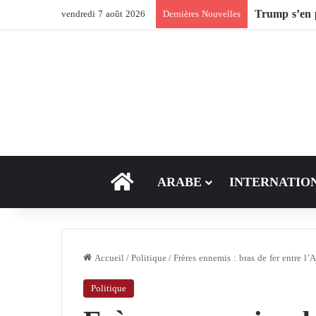
Après Ormuz,
vendredi 7 août 2026
Dernières Nouvelles
ACCEUIL
ARABE
INTERNATIO
Accueil
/
Politique
/
Frères ennemis : bras de fer entre l
Politique