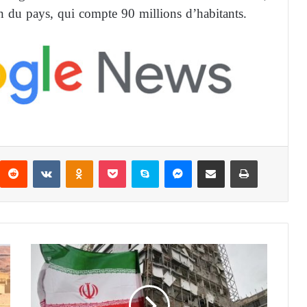
n du pays, qui compte 90 millions d’habitants.
Reddit
VKontakte
Odnoklassniki
Pocket
Skype
Messenger
Partager par email
Imprimer
I
r
a
n