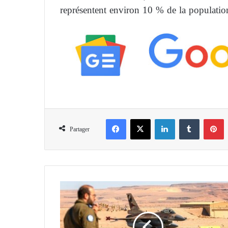
représentent environ 10 % de la populatio
Facebook
X
Linkedin
Tumblr
Pinterest
Partager
I
s
r
a