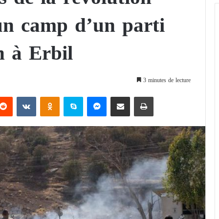
un camp d’un parti
n à Erbil
3 minutes de lecture
Reddit
VKontakte
Odnoklassniki
Skype
Messenger
Partager par email
Imprimer