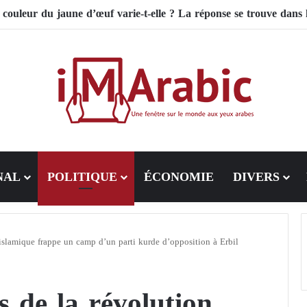
on de riz influence-t-il la santé digestive et le côlon ?
NAL
POLITIQUE
ÉCONOMIE
DIVERS
 islamique frappe un camp d’un parti kurde d’opposition à Erbil
 de la révolution