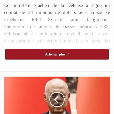
Le ministère israélien de la Défense a signé un
contrat de 34 millions de dollars avec la société
israélienne Elbit Systems afin d’augmenter
l’autonomie des avions de chasse américains F-35,
réduisant ainsi leur besoin de ravitaillement en vol.
Cette mesure a été décrite comme faisant partie des
préparatifs de l’armée israélienne en vue d’une reprise
de la guerre contre Téhéran.
Afficher plus
Dans un communiqué, le ministère a indiqué que la
Direction des acquisitions de défense avait signé un
N
contrat avec Cyclone, une filiale entièrement détenue
o
par Elbit Systems, précisant que l’accord vise à
u
s
accroître l’autonomie de vol du chasseur F-35,
n
fabriqué par l’entreprise américaine Lockheed Martin.
e
s