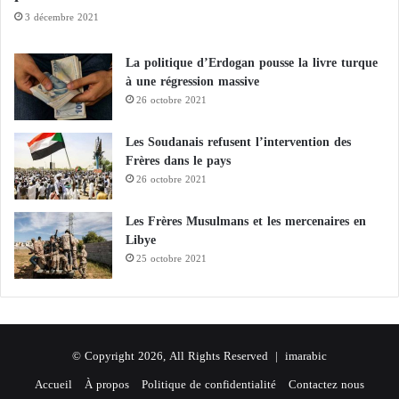
t
r
3 décembre 2021
é
b
r
i
i
La politique d’Erdogan pousse la livre turque
l
e
à une régression massive
u
26 octobre 2021
r
e
Les Soudanais refusent l’intervention des
t
Frères dans le pays
à
26 octobre 2021
l
’
Les Frères Musulmans et les mercenaires en
e
Libye
x
25 octobre 2021
t
é
r
i
e
© Copyright 2026, All Rights Reserved |
imarabic
u
r
Accueil
À propos
Politique de confidentialité
Contactez nous