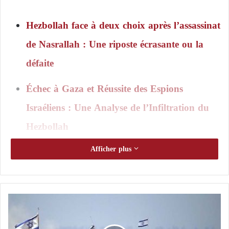
Hezbollah face à deux choix après l’assassinat
de Nasrallah : Une riposte écrasante ou la
défaite
Échec à Gaza et Réussite des Espions
Israéliens : Une Analyse de l’Infiltration du
Hezbollah
Afficher plus
Au cours des dernières heures, l’armée israélienne a
lancé une opération terrestre dans le sud du Liban,
qu’elle a qualifiée de « limitée, locale et ciblée »,
sans fournir plus de détails sur sa durée ni sur sa
L
nature précise.
a
P