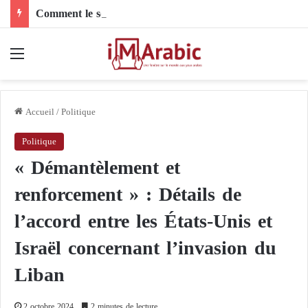
Comment le son de riz influence-t-il la santé digestive et le côlon ?
Menu
Accueil
/
Politique
Politique
« Démantèlement et
renforcement » : Détails de
l’accord entre les États-Unis et
Israël concernant l’invasion du
Liban
2 octobre 2024
2 minutes de lecture