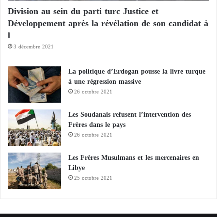
Division au sein du parti turc Justice et
e
s
Développement après la révélation de son candidat à
d
l
é
3 décembre 2021
c
l
a
La politique d’Erdogan pousse la livre turque
r
à une régression massive
a
26 octobre 2021
t
i
Les Soudanais refusent l’intervention des
o
Frères dans le pays
n
26 octobre 2021
s
m
Les Frères Musulmans et les mercenaires en
e
Libye
n
25 octobre 2021
s
o
n
g