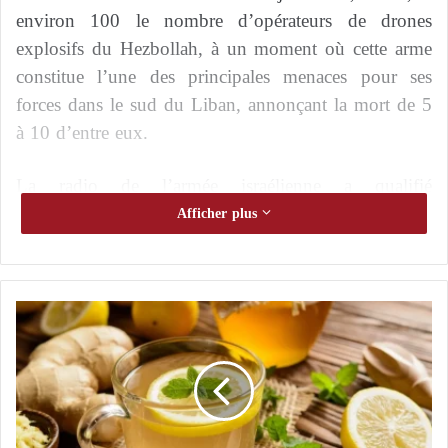
environ 100 le nombre d’opérateurs de drones
explosifs du Hezbollah, à un moment où cette arme
constitue l’une des principales menaces pour ses
forces dans le sud du Liban, annonçant la mort de 5
à 10 d’entre eux.
La radio de l’armée israélienne a qualifié
l’exploitation de drones équipés de la technologie de
Afficher plus
fibre optique d’« opération complexe », soulignant
que leurs opérateurs suivent des formations
spécifiques. Elle a indiqué que la grande majorité des
C
opérateurs de drones du Hezbollah ont reçu leur
i
formation durant la précédente période de cessez-le-
t
r
feu entre novembre 2024 et mars 2026.
o
n
L’armée israélienne annonce presque
e