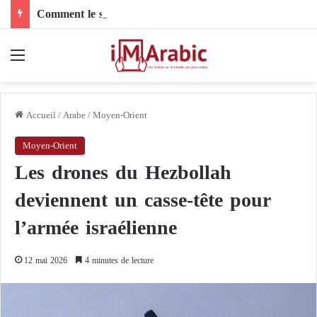
Comment le son de riz influence-t-il la santé digestive et le côlon ?
Menu
Accueil
/
Arabe
/
Moyen-Orient
Moyen-Orient
Les drones du Hezbollah
deviennent un casse-tête pour
l’armée israélienne
12 mai 2026
4 minutes de lecture