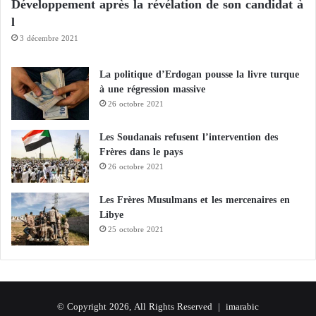
Développement après la révélation de son candidat à
Les spécialistes soulignent que l’administration
l
Pezeshkian se trouve confrontée à un double défi :
3 décembre 2021
mener des négociations complexes pour mettre fin à
la guerre, tout en convainquant l’opinion intérieure
La politique d’Erdogan pousse la livre turque
à une régression massive
que l’appareil dirigeant demeure cohérent et capable
26 octobre 2021
de prendre des décisions, en dépit de l’absence de
l’homme censé conférer à tout accord sa légitimité
Les Soudanais refusent l’intervention des
politique et historique.
Frères dans le pays
26 octobre 2021
Les Frères Musulmans et les mercenaires en
Libye
25 octobre 2021
© Copyright 2026, All Rights Reserved |
imarabic