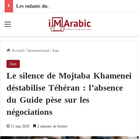
Les enfants du Darfour sous le feu des drones : quand les livraisons d’armes étrangères deviennent une condamnation à mort pour toute une génération
Menu
Accueil
/
International
/
Iran
Iran
Le silence de Mojtaba Khamenei
déstabilise Téhéran : l’absence
du Guide pèse sur les
négociations
11 mai 2026
2 minutes de lecture