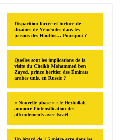
e
r
c
h
Disparition forcée et torture de
e
dizaines de Yéménites dans les
r
prisons des Houthis… Pourquoi ?
:
Quelles sont les implications de la
visite du Cheikh Mohammed ben
Zayed, prince héritier des Émirats
arabes unis, en Russie ?
« Nouvelle phase » : le Hezbollah
annonce l’intensification des
affrontements avec Israël
Un lézard de 1,5 mètre erre dans les