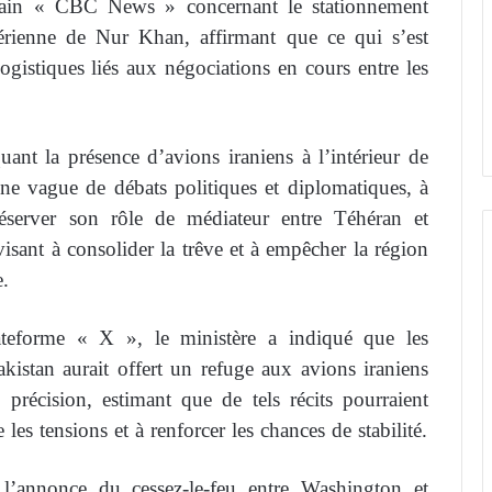
ricain « CBC News » concernant le stationnement
 aérienne de Nur Khan, affirmant que ce qui s’est
gistiques liés aux négociations en cours entre les
ant la présence d’avions iraniens à l’intérieur de
une vague de débats politiques et diplomatiques, à
erver son rôle de médiateur entre Téhéran et
ant à consolider la trêve et à empêcher la région
e.
eforme « X », le ministère a indiqué que les
kistan aurait offert un refuge aux avions iraniens
précision, estimant que de tels récits pourraient
 les tensions et à renforcer les chances de stabilité.
 l’annonce du cessez-le-feu entre Washington et