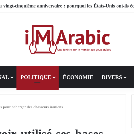
NAL
POLITIQUE
ÉCONOMIE
DIVERS
es pour héberger des chasseurs iraniens
ir utilisé ses bases