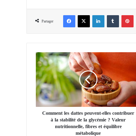
Facebook
X
Linkedin
Tumblr
Pinterest
Partager
C
o
m
m
e
n
t
l
e
Comment les dattes peuvent-elles contribuer
s
à la stabilité de la glycémie ? Valeur
d
a
nutritionnelle, fibres et équilibre
t
métabolique