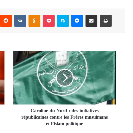
Reddit
VKontakte
Odnoklassniki
Pocket
Skype
Messenger
Partager par email
Imprimer
C
a
r
o
l
i
n
e
d
Caroline du Nord : des initiatives
u
républicaines contre les Frères musulmans
N
o
et l’islam politique
r