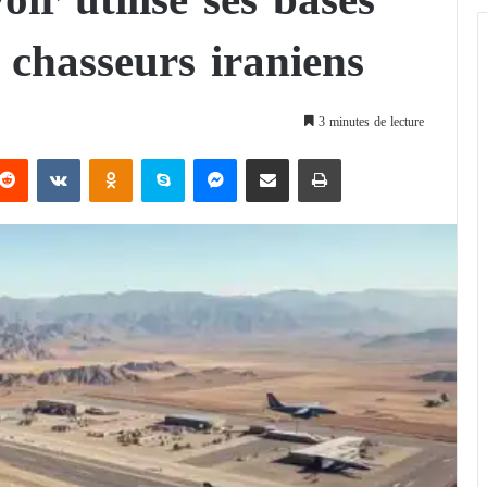
 chasseurs iraniens
3 minutes de lecture
Reddit
VKontakte
Odnoklassniki
Skype
Messenger
Partager par email
Imprimer