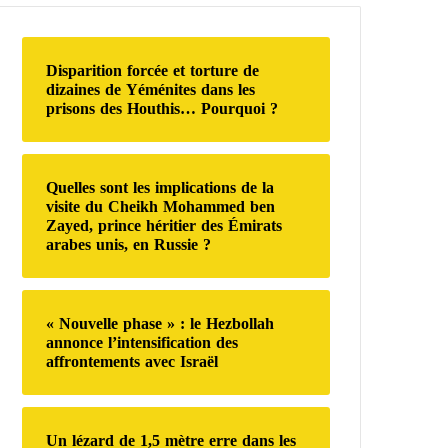
r
c
h
Disparition forcée et torture de
e
dizaines de Yéménites dans les
r
prisons des Houthis… Pourquoi ?
:
Quelles sont les implications de la
visite du Cheikh Mohammed ben
Zayed, prince héritier des Émirats
arabes unis, en Russie ?
« Nouvelle phase » : le Hezbollah
annonce l’intensification des
affrontements avec Israël
Un lézard de 1,5 mètre erre dans les