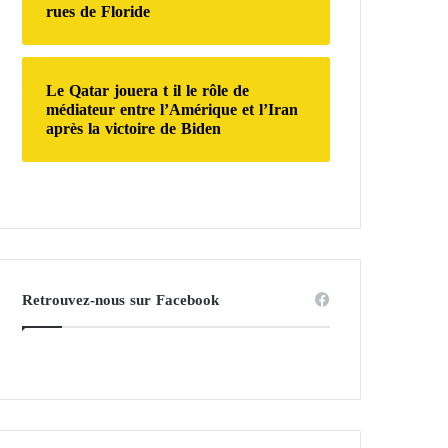
rues de Floride
Le Qatar jouera t il le rôle de
médiateur entre l’Amérique et l’Iran
après la victoire de Biden
Retrouvez-nous sur Facebook