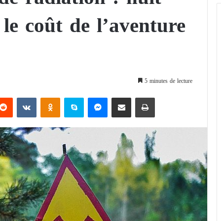
 le coût de l’aventure
5 minutes de lecture
Reddit
VKontakte
Odnoklassniki
Skype
Messenger
Partager par email
Imprimer