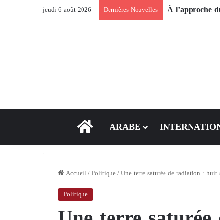
jeudi 6 août 2026
Dernières Nouvelles
ACCEUIL
ARABE
INTERNATIO
Accueil
/
Politique
/
Une terre saturée de radiation : huit
Politique
Une terre saturée 