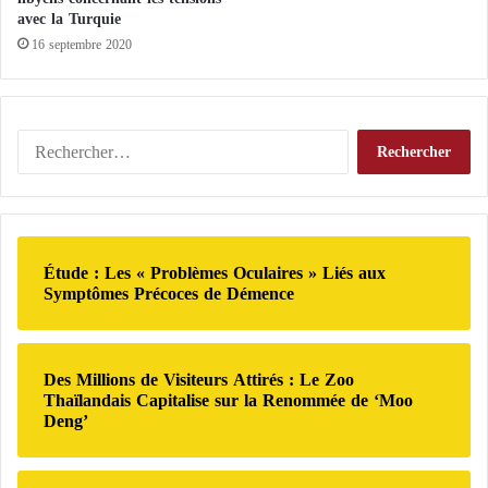
r
avec la Turquie
e
16 septembre 2020
d
e
s
R
R
e
e
d
c
s
h
e
r
Étude : Les « Problèmes Oculaires » Liés aux
c
Symptômes Précoces de Démence
h
e
r
Des Millions de Visiteurs Attirés : Le Zoo
:
Thaïlandais Capitalise sur la Renommée de ‘Moo
Deng’