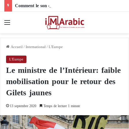
Comment le son de riz influence-t-il la santé digestive et le côlon ?
Menu
Accueil
/
International
/
L'Europe
L'Europe
Le ministre de l’Intérieur: faible
mobilisation pour le retour des
Gilets jaunes
13 septembre 2020
Temps de lecture 1 minute