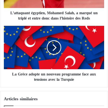
u
a
L’attaquant égyptien, Mohamed Salah, a marqué un
n
triplé et entre donc dans l’histoire des Reds
t
é
g
L
y
a
p
G
t
r
i
è
e
c
n
e
,
a
M
d
o
La Grèce adopte un nouveau programme face aux
o
h
tensions avec la Turquie
p
a
t
m
e
e
u
Articles similaires
d
n
S
n