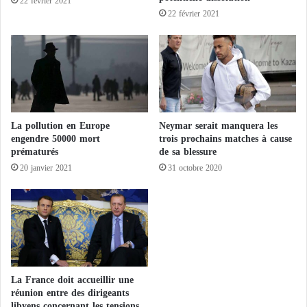
22 février 2021
e
t
22 février 2021
n
e
t
n
r
s
e
i
d
o
o
n
n
s
La pollution en Europe
Neymar serait manquera les
c
a
engendre 50000 mort
trois prochains matches à cause
d
v
prématurés
de sa blessure
a
e
20 janvier 2021
31 octobre 2020
n
c
s
l
l
a
’
T
h
u
i
r
s
q
t
u
La France doit accueillir une
o
i
réunion entre des dirigeants
i
e
libyens concernant les tensions