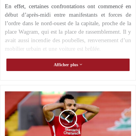
En effet, certaines confrontations ont commencé en
début d’après-midi entre manifestants et forces de
l’ordre dans le nord-ouest de la capitale, proche de la
place Wagram, qui est la place de rassemblement. Il y
avait aussi incendie des poubelles, renversement d’un
mobilier urbain et une voiture est brûlée.
France.tv.info. a cité que les forces de l’ordre ont tiré
Afficher plus
des grenades lacrymogènes pour faire séparer les
manifestants qui ne suivent pas le chemin autorisé.
287 personnes avaient été arrêtées en fin de journée
L
(dont 275 dans la capitale), alors que 147 personnes
’
étaient sous contrôle, selon le parquet de Paris.
a
t
t
a
q