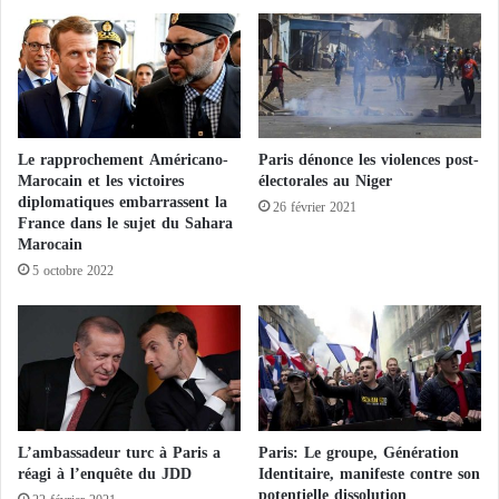
a
o
l
u
a
v
h
e
,
a
a
u
m
p
Le rapprochement Américano-
Paris dénonce les violences post-
a
r
Marocain et les victoires
électorales au Niger
r
o
diplomatiques embarrassent la
26 février 2021
q
g
France dans le sujet du Sahara
u
r
Marocain
é
a
5 octobre 2022
u
m
n
m
t
e
r
f
i
a
p
c
l
e
é
a
L’ambassadeur turc à Paris a
Paris: Le groupe, Génération
e
réagi à l’enquête du JDD
Identitaire, manifeste contre son
u
potentielle dissolution
t
x