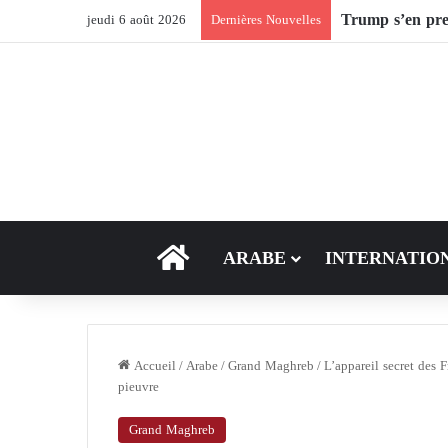
Après Ormuz, le
jeudi 6 août 2026
Dernières Nouvelles
ACCEUIL
ARABE
INTERNATIO
Accueil
/
Arabe
/
Grand Maghreb
/
L’appareil secret des 
pieuvre
Grand Maghreb