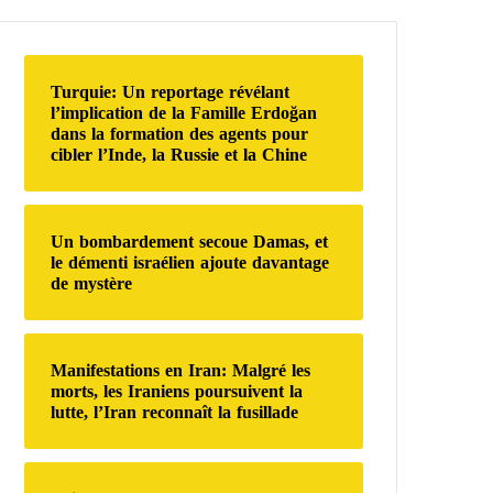
e
r
c
h
Turquie: Un reportage révélant
e
l’implication de la Famille Erdoğan
r
dans la formation des agents pour
cibler l’Inde, la Russie et la Chine
:
Un bombardement secoue Damas, et
le démenti israélien ajoute davantage
de mystère
Manifestations en Iran: Malgré les
morts, les Iraniens poursuivent la
lutte, l’Iran reconnaît la fusillade