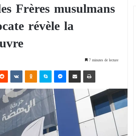
 des Frères musulmans
cate révèle la
euvre
7 minutes de lecture
Reddit
VKontakte
Odnoklassniki
Skype
Messenger
Partager par email
Imprimer