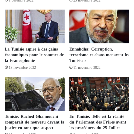
1 décembre 2022
23 novembre 2022
a
l
l
e
e
s
s
é
l
o
La Tunisie aspire à des gains
Ennahdha: Corruption,
r
économiques pour le sommet de
terrorisme et chaos menacent les
s
la Francophonie
Tunisiens
d
18 novembre 2022
11 novembre 2022
'
u
n
e
i
n
t
e
Tunisie: Rached Ghannouchi
En Tunisie: Telle est la réalité
r
comparait de nouveau devant la
du Parlement des Frères avant
v
justice en tant que suspect
les procédures du 25 Juillet
e