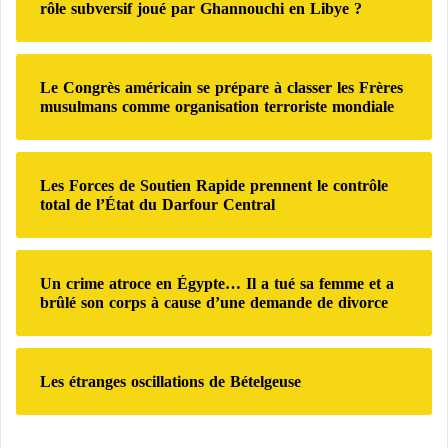
c
rôle subversif joué par Ghannouchi en Libye ?
h
e
e
r
Le Congrès américain se prépare à classer les Frères
:
musulmans comme organisation terroriste mondiale
Les Forces de Soutien Rapide prennent le contrôle
total de l’État du Darfour Central
Un crime atroce en Égypte… Il a tué sa femme et a
brûlé son corps à cause d’une demande de divorce
Les étranges oscillations de Bételgeuse