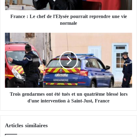
L
e
France : Le chef de l'Elysée pourrait reprendre une vie
c
normale
h
e
f
T
d
r
e
o
l
i
'
s
E
g
l
e
y
n
s
d
é
Trois gendarmes ont été tués et un quatrième blessé lors
a
e
d'une intervention à Saint-Just, France
r
p
m
o
e
u
s
Articles similaires
r
o
r
n