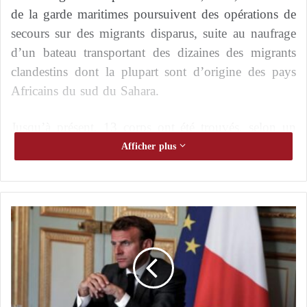
de la garde maritimes poursuivent des opérations de
secours sur des migrants disparus, suite au naufrage
d’un bateau transportant des dizaines des migrants
clandestins dont la plupart sont d’origine des pays
Africains du sud du Sahara.
Jusqu’à présent, 13 corps ont été trouvés, selon un
colonel relevant de la Garde nationale à Sfax.
Afficher plus
Cependant, le nombre des migrants secourus n’est
pas encore clair.
F
r
a
n
c
e
: