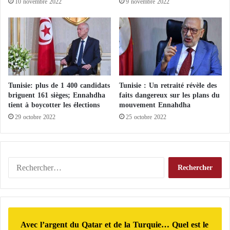
10 novembre 2022
9 novembre 2022
n
t
i
o
n
à
S
a
Tunisie: plus de 1 400 candidats
Tunisie : Un retraité révèle des
i
briguent 161 sièges; Ennahdha
faits dangereux sur les plans du
n
tient à boycotter les élections
mouvement Ennahdha
t
29 octobre 2022
25 octobre 2022
-
J
u
s
R
t
e
,
c
F
h
r
e
a
r
n
Avec l’argent du Qatar et de la Turquie… Quel est le
c