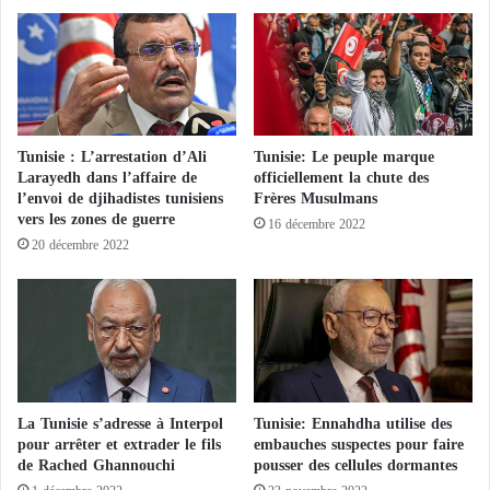
a
t
i
é
t
t
r
é
e
t
p
u
r
é
Tunisie : L’arrestation d’Ali
Tunisie: Le peuple marque
e
s
Larayedh dans l’affaire de
officiellement la chute des
n
e
l’envoi de djihadistes tunisiens
Frères Musulmans
d
t
vers les zones de guerre
16 décembre 2022
r
u
20 décembre 2022
e
n
u
q
n
u
e
a
v
t
i
r
e
i
n
è
La Tunisie s’adresse à Interpol
Tunisie: Ennahdha utilise des
o
m
pour arrêter et extrader le fils
embauches suspectes pour faire
r
de Rached Ghannouchi
pousser des cellules dormantes
e
m
b