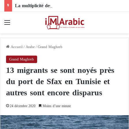
La multiplicité des rôles régionaux dans la crise soudanaise et le rôle de l’Égypte
Menu
Accueil
/
Arabe
/
Grand Maghreb
Grand Maghreb
13 migrants se sont noyés près
du port de Sfax en Tunisie et
autres sont encore disparus
24 décembre 2020
Moins d’une minute