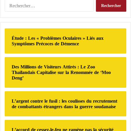
e
u
R
s
r
Abbas a exprimé la volonté de l’Organisation de
e
c
u
c
libération de la Palestine de participer aux
o
n
h
négociations sur un cessez-le-feu à Gaza.
n
e
e
v
g
r
o
Étude : Les « Problèmes Oculaires » Liés aux
u
c
La Succession de Haniyeh Met à l’Épreuve la
Symptômes Précoces de Démence
c
e
h
a
r
Cohésion du Hamas
e
t
r
r
i
e
Des Millions de Visiteurs Attirés : Le Zoo
Il a déclaré : « Cela peut être accompli par le biais du
o
m
:
Thaïlandais Capitalise sur la Renommée de ‘Moo
n
o
développement d’une solution politique, et non par
Deng’
s
n
la force, comme c’est le cas dans les négociations
m
d
actuelles. En même temps, nous soutenons tout effort
i
i
l
a
visant à mettre fin aux hostilités, à acheminer l’aide
L’argent contre le fusil : les coulisses du recrutement
i
l
de combattants étrangers dans la guerre soudanaise
humanitaire et à permettre le retour des réfugiés dans
t
e
leurs foyers. »
a
?
i
L
L’accord de cessez-le-feu ne ramène pas la sécurité
r
e