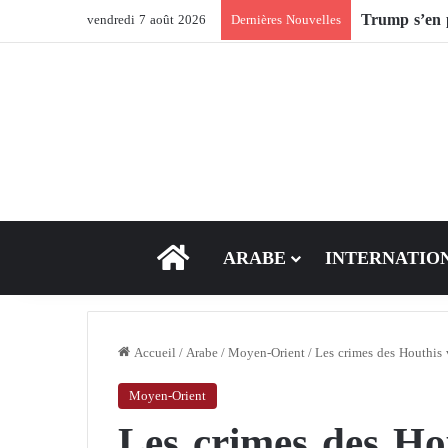
Trump s’en p
vendredi 7 août 2026
Dernières Nouvelles
ACCEUIL
ARABE
INTERNATIO
Accueil
/
Arabe
/
Moyen-Orient
/
Les crimes des Houthis v
Moyen-Orient
Les crimes des Hou