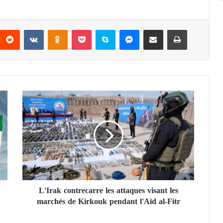
Reddit
VKontakte
Odnoklassniki
Pocket
Skype
Messenger
Partager par email
Imprimer
L
'
I
r
a
k
c
o
n
L'Irak contrecarre les attaques visant les
t
marchés de Kirkouk pendant l'Aïd al-Fitr
r
e
c