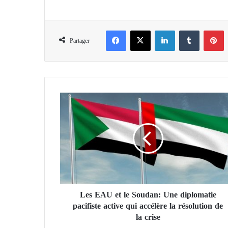
Facebook
X
Linkedin
Tumblr
Pinterest
Partager
L
e
s
E
A
U
e
t
l
Les EAU et le Soudan: Une diplomatie
e
pacifiste active qui accélère la résolution de
S
o
la crise
u