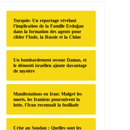
r
c
h
Turquie: Un reportage révélant
e
l’implication de la Famille Erdoğan
r
dans la formation des agents pour
cibler l’Inde, la Russie et la Chine
:
Un bombardement secoue Damas, et
le démenti israélien ajoute davantage
de mystère
Manifestations en Iran: Malgré les
morts, les Iraniens poursuivent la
lutte, l’Iran reconnaît la fusillade
Crise au Soudan : Quelles sont les