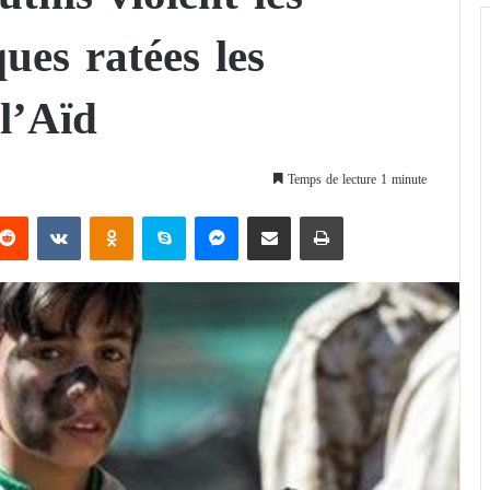
ues ratées les
l’Aïd
Temps de lecture 1 minute
Reddit
VKontakte
Odnoklassniki
Skype
Messenger
Partager par email
Imprimer