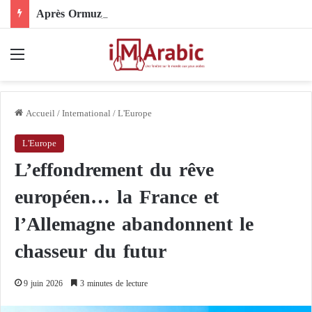
Après Ormuz, le Pakistan mise sur la diplomatie entre les États-Unis et l’Iran
Menu
Accueil
/
International
/
L'Europe
L'Europe
L’effondrement du rêve
européen… la France et
l’Allemagne abandonnent le
chasseur du futur
9 juin 2026
3 minutes de lecture