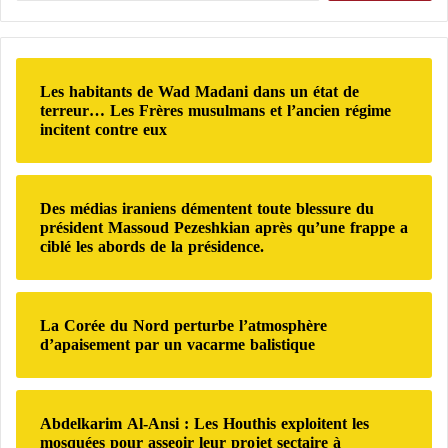
i
i
c
t
o
h
p
n
e
L’Autriche soutient la marocanité du Sahara
o
o
r
u
Les habitants de Wad Madani dans un état de
u
dans une nouvelle victoire diplomatique
c
terreur… Les Frères musulmans et l’ancien régime
r
G
h
incitent contre eux
marocaine
l
é
e
a
n
r
p
o
3 facteurs qui sous-tendent le soutien
r
c
:
Des médias iraniens démentent toute blessure du
e
i
croissant à la marocanité du Sahara
président Massoud Pezeshkian après qu’une frappe a
m
d
ciblé les abords de la présidence.
i
e
L’engagement de Washington en faveur de la
è
?
marocanité du Sahara et de l’initiative d’autonomie
r
L
e
e
est donc une ligne directrice stratégique constante,
La Corée du Nord perturbe l’atmosphère
f
s
d’apaisement par un vacarme balistique
indépendante des alternances politiques à la
Maison
o
c
Blanche
. Il s’agit d’une approche durable face à un
i
r
s
i
différend artificiel qui perdure depuis plusieurs
Abdelkarim Al-Ansi : Les Houthis exploitent les
d
m
décennies.
mosquées pour asseoir leur projet sectaire à
e
e