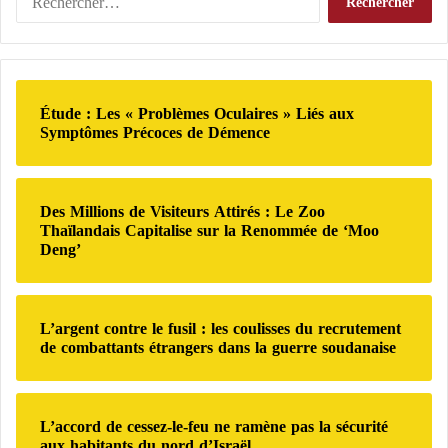
I
:
e
r
l
c
Conflit de souveraineté à Scarborough : un
a
e
h
n
nouvel affrontement diplomatique entre les
s
e
:
É
États-Unis et la Chine
r
l
Étude : Les « Problèmes Oculaires » Liés aux
t
c
Etats-Unis – Chine : une délégation
a
Symptômes Précoces de Démence
a
h
S
t
américaine de haut en visite en Chine
e
u
s
r
i
-
Des capacités dépassant l’informatique
Des Millions de Visiteurs Attirés : Le Zoo
s
U
:
Thaïlandais Capitalise sur la Renommée de ‘Moo
traditionnelle
s
n
Deng’
e
i
a
s
Les technologies quantiques reposent sur
n
e
l’exploitation des propriétés physiques des particules
n
t
L’argent contre le fusil : les coulisses du recrutement
subatomiques, permettant d’accomplir des tâches
o
l
de combattants étrangers dans la guerre soudanaise
n
’
impossibles à réaliser avec les technologies
c
I
conventionnelles.
e
r
d
L’accord de cessez-le-feu ne ramène pas la sécurité
a
aux habitants du nord d’Israël
e
n