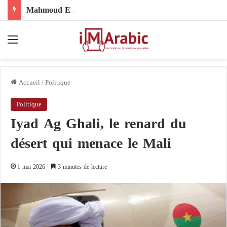
Mahmoud El-Ebary sous sanctions : comment son nom s’est-il retrouvé au cœur de la structure organisationnelle des Frères musulmans ?
Menu
Accueil
/
Politique
Politique
Iyad Ag Ghali, le renard du
désert qui menace le Mali
1 mai 2026
3 minutes de lecture