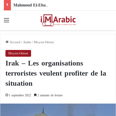
Mahmoud El-Ebary sous sanctions : comment son nom s’est-il retrouvé au cœur de la structure organisationnelle des Frères musulmans ?
Menu
Accueil
/
Arabe
/
Moyen-Orient
Moyen-Orient
Irak – Les organisations
terroristes veulent profiter de la
situation
1 septembre 2022
2 minutes de lecture