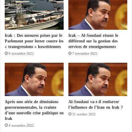
t
Dans le même esprit, Dr Hussein Allaoui, professeur
de sécurité nationale à l’Université d’Al-Nahrainen
Iraq, déclare : Nous sommes confrontés à un réel
danger, celui de tenter de ramener ces éléments
Irak : Des mesures prises par le
Irak – Al-Soudani résout le
Parlement pour lutter contre les
différend sur la gestion des
terroristes extrémistes sur la scène politique, et c’est
« transgressions » koweïtiennes
services de renseignements
pourquoi nous demandons à tous de faire preuve de
9 novembre 2022
7 novembre 2022
prudence, car il y a des parties qui financent et
soutiennent le retour des Iraquiens qui ont été défaits
dans le passé.
Al-Kazimi : Le bombardement des camps
irakiens par des missiles constitue une atteinte
Après une série de démissions
Al-Soudani va-t-il renforcer
gouvernementales, la crainte
l’influence de l’Iran en Irak ?
à la sécurité
d’une nouvelle crise politique en
31 octobre 2022
Irak
L’Iraq a déclaré que l’organisation terroriste ne
4 novembre 2022