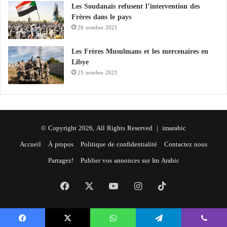
Les Soudanais refusent l’intervention des
Frères dans le pays
26 octobre 2021
Les Frères Musulmans et les mercenaires en
Libye
25 octobre 2021
© Copyright 2026, All Rights Reserved |
imarabic
Accueil
À propos
Politique de confidentialité
Contactez nous
Partagez!
Publier vos annonces sur Im Arabic
Facebook
X
YouTube
Instagram
TikTok