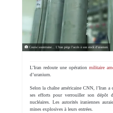
Course souterraine… L’Iran piège l’accès à son stock d’uranium
L’Iran redoute une opération
militaire am
d’uranium.
Selon la chaîne américaine CNN, l’Iran a c
ses efforts pour verrouiller son dépôt d
nucléaires. Les autorités iraniennes aura
mines explosives à leurs entrées.