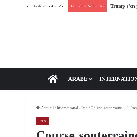
Après Ormuz,
vendredi 7 août 2026
Dernières Nouvelles
ACCEUIL
ARABE
INTERNATIO
Accueil
/
International
/
Iran
/
Course souterraine… L’Iran
Iran
Course souterrain