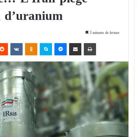
ck d’uranium
3 minutes de lecture
Reddit
VKontakte
Odnoklassniki
Skype
Messenger
Partager par email
Imprimer