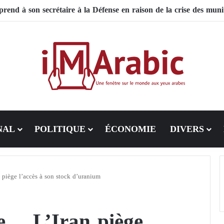
 le Pakistan mise sur la diplomatie entre les États-Unis et l’Iran
NAL
POLITIQUE
ÉCONOMIE
DIVERS
 piège l’accès à son stock d’uranium
e… L’Iran piège