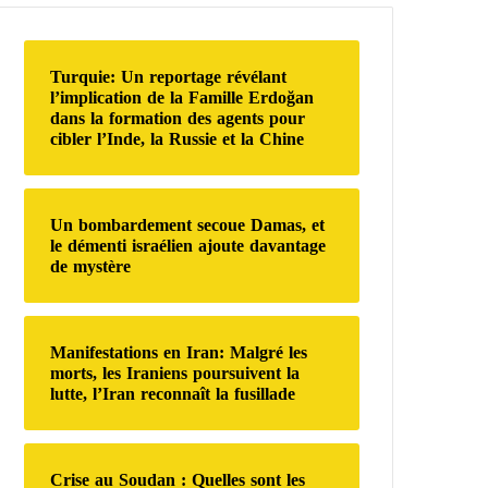
r
c
h
Turquie: Un reportage révélant
e
l’implication de la Famille Erdoğan
r
dans la formation des agents pour
cibler l’Inde, la Russie et la Chine
:
Un bombardement secoue Damas, et
le démenti israélien ajoute davantage
de mystère
Manifestations en Iran: Malgré les
morts, les Iraniens poursuivent la
lutte, l’Iran reconnaît la fusillade
Crise au Soudan : Quelles sont les