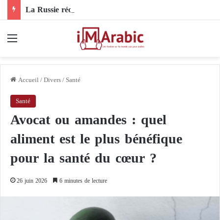
La Russie réorganise son commandement en Ukraine : un nouveau chef pour les forces de drones
Menu
Accueil
/
Divers
/
Santé
Santé
Avocat ou amandes : quel
aliment est le plus bénéfique
pour la santé du cœur ?
26 juin 2026
6 minutes de lecture