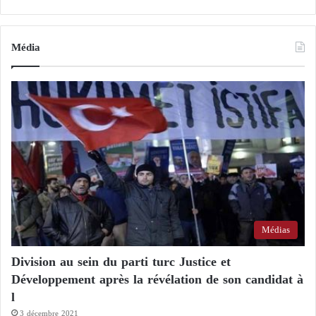
-
c
B
h
l
i
Média
a
m
n
e
c
n
h
t
e
d
’
a
r
g
e
n
t
Médias
Division au sein du parti turc Justice et
Développement après la révélation de son candidat à
l
3 décembre 2021