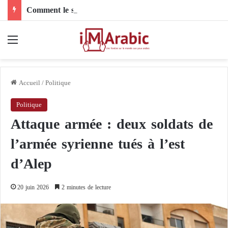
Comment le son de riz influence-t-il la santé digestive et le côlon ?
Menu
Accueil
/
Politique
Politique
Attaque armée : deux soldats de
l’armée syrienne tués à l’est
d’Alep
20 juin 2026
2 minutes de lecture