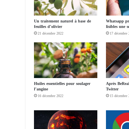
o
-
b
Un traitement naturel à base de
Whatsapp pr
r
feuilles d’olivier
lisibles une s
i
21 décembre 2022
17 décembre 
t
a
n
n
i
q
u
e
-
Huiles essentielles pour soulager
Après BeReal
a
l’angine
Twitter
l
16 décembre 2022
15 décembre 
l
e
m
a
n