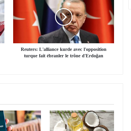
u
t
e
r
s
:
L
Reuters: L'alliance kurde avec l'opposition
'
turque fait ébranler le trône d'Erdoğan
a
l
l
i
a
n
c
e
k
u
r
d
e