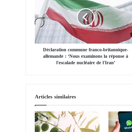
c
l
a
r
a
t
i
Déclaration commune franco-britannique-
o
allemande : ‘Nous examinons la réponse à
n
c
l'escalade nucléaire de l'Iran’
o
m
m
u
n
Articles similaires
e
f
r
a
n
c