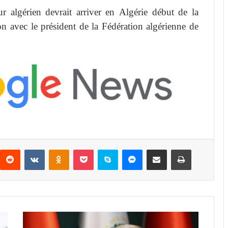
 algérien devrait arriver en Algérie début de la
n avec le président de la Fédération algérienne de
Reddit
VKontakte
Odnoklassniki
Pocket
Skype
Messenger
Partager par email
Imprimer
R
e