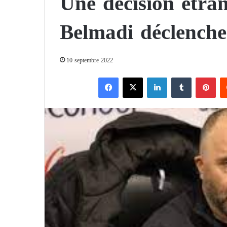
Une décision étra
Belmadi déclenche
10 septembre 2022
Facebook
X
Linkedin
Tumblr
Pinterest