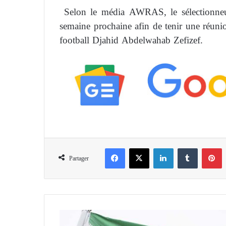
Selon le média AWRAS, le sélectionneur
semaine prochaine afin de tenir une réunio
football Djahid Abdelwahab Zefizef.
Facebook
X
Linkedin
Tumblr
Pinterest
Partager
D
é