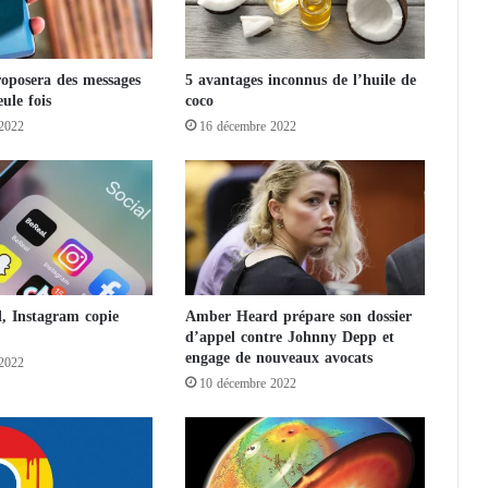
a
v
e
oposera des messages
5 avantages inconnus de l’huile de
c
eule fois
coco
l
2022
16 décembre 2022
'
o
p
p
o
s
i
t
i
, Instagram copie
Amber Heard prépare son dossier
o
d’appel contre Johnny Depp et
engage de nouveaux avocats
n
2022
t
10 décembre 2022
u
r
q
u