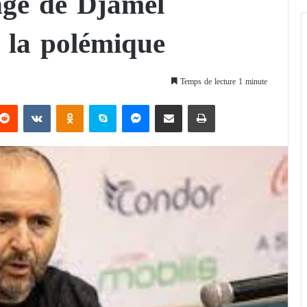
nge de Djamel
 la polémique
Temps de lecture 1 minute
Reddit
VKontakte
Odnoklassniki
Skype
Messenger
Partager par email
Imprimer