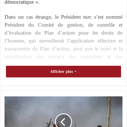
démocratique ».
Dans un cas étrange, le Président turc s’est nommé
Président du Comité de gestion, de contrôle et
d’évaluation du Plan d’action pour les droits de
l’homme, qui surveillerait l’application effective et
transparente du Plan d’action, ainsi que le suivi et la
coordination des travaux des ministères et des
institutions publiques, ce qui a suscité la colère de
nombreux participants qui pensent que l’Autorité
Afficher plus
turque souhaite être à la fois adversaire et
gouvernante.
L
La Commission se composera également du Vice-
'
Président, du Ministre de la justice, du Ministre de la
I
r
famille et des services sociaux, du Ministre du travail
a