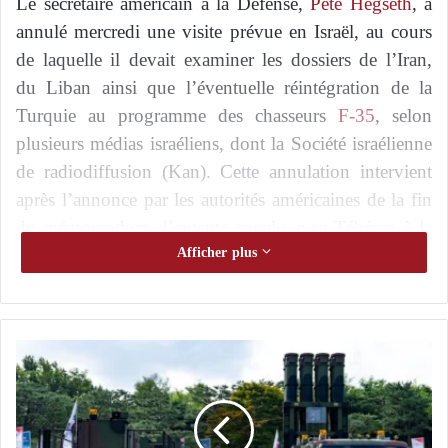
Le secrétaire américain à la Défense,
Pete Hegseth
, a
annulé mercredi une visite prévue en Israël, au cours
de laquelle il devait examiner les dossiers de l’Iran,
du Liban ainsi que l’éventuelle réintégration de la
Turquie au programme des chasseurs
F-35
, selon
plusieurs médias israéliens, dont la Société israélienne
de radiodiffusion (Kan). Cette annulation intervient
après l’annonce par les autorités américaines de la fin
du mémorandum d’entente conclu avec Téhéran à la
suite des attaques contre des navires dans le détroit
Afficher plus
d’Ormuz.
Les coulisses de l’accord entre les États-Unis
L
et l’Iran : discussions tendues, scepticisme et
a
pression
S
u
Observations inquiétantes et sphères
i
lumineuses : le Pentagone révèle ses secrets