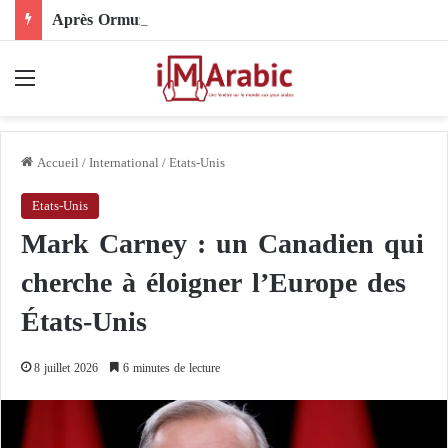
Après Ormuz, le Pakistan mise sur la diplomatie entre les États-Unis et l’Iran
Menu
Accueil
/
International
/
Etats-Unis
Etats-Unis
Mark Carney : un Canadien qui
cherche à éloigner l’Europe des
États-Unis
8 juillet 2026
6 minutes de lecture