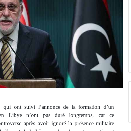
es qui ont suivi l’annonce de la formation d’un
 en Libye n’ont pas duré longtemps, car ce
roverse après avoir ignoré la présence militaire