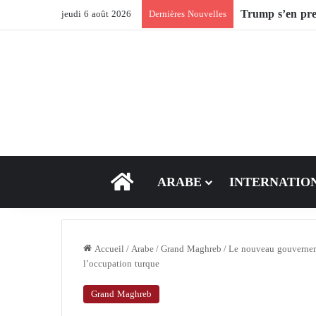
Après Ormuz, le
jeudi 6 août 2026
Dernières Nouvelles
ACCEUIL
ARABE
INTERNATIO
Accueil
/
Arabe
/
Grand Maghreb
/
Le nouveau gouverneme
l’occupation turque
Grand Maghreb