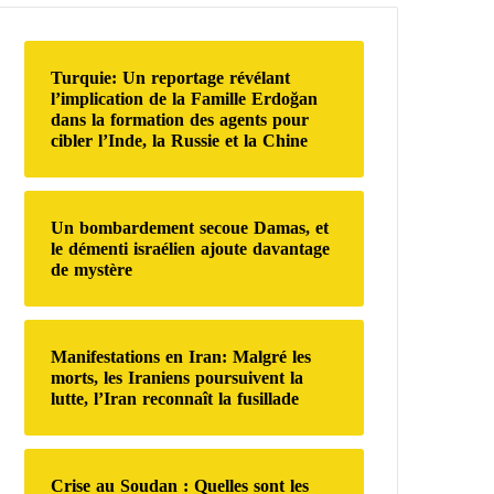
r
c
h
Turquie: Un reportage révélant
e
l’implication de la Famille Erdoğan
r
dans la formation des agents pour
cibler l’Inde, la Russie et la Chine
:
Un bombardement secoue Damas, et
le démenti israélien ajoute davantage
de mystère
Manifestations en Iran: Malgré les
morts, les Iraniens poursuivent la
lutte, l’Iran reconnaît la fusillade
Crise au Soudan : Quelles sont les