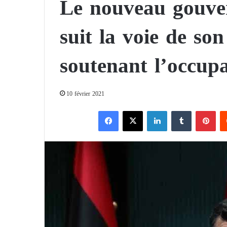
Le nouveau gouver
suit la voie de so
soutenant l’occup
10 février 2021
Facebook
X
Linkedin
Tumblr
Pinterest