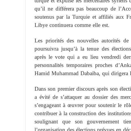
turque et expulsé les mercenaires syriens d
qu’il ne différera pas beaucoup de l’Acc
soutenus par la Turquie et affiliés aux F
Libye continuera comme elle est.
Les priorités des nouvelles autorités de 
poursuivra jusqu’à la tenue des électio
après le vote qui a eu lieu vendredi dern
personnalités temporaires proches d’An
Hamid Muhammad Dabaiba, qui dirigera l
Dans son premier discours après son élect
a évité de s’attaquer au dossier des mer
s’engageant à œuvrer pour soutenir le rôle
contribuer à la construction des instituti
soulignant que son gouvernement tient
l’organisation des élections prévues en dé