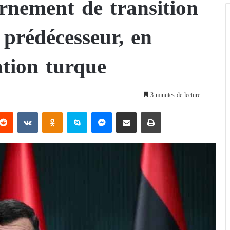
nement de transition
n prédécesseur, en
ation turque
3 minutes de lecture
Reddit
VKontakte
Odnoklassniki
Skype
Messenger
Partager par email
Imprimer