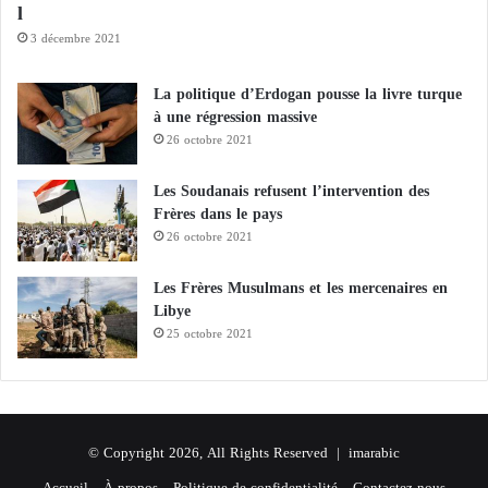
r
l
fabriquer une bombe.
e
3 décembre 2021
s
La politique d’Erdogan pousse la livre turque
à une régression massive
26 octobre 2021
Les Soudanais refusent l’intervention des
Frères dans le pays
26 octobre 2021
Les Frères Musulmans et les mercenaires en
Libye
25 octobre 2021
© Copyright 2026, All Rights Reserved |
imarabic
Accueil
À propos
Politique de confidentialité
Contactez nous