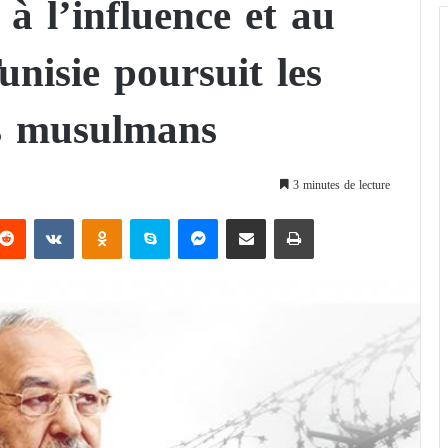
 à l’influence et au
unisie poursuit les
es musulmans
3 minutes de lecture
Reddit
VKontakte
Odnoklassniki
Skype
Messenger
Partager par email
Imprimer