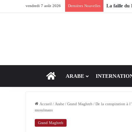
vendredi 7 août 2026
Dernières Nouvelles
ACCEUIL
ARABE
INTERNATIO
Accueil
/
Arabe
/
Grand Maghreb
/
De la conspiration à l
musulmans
Grand Maghreb