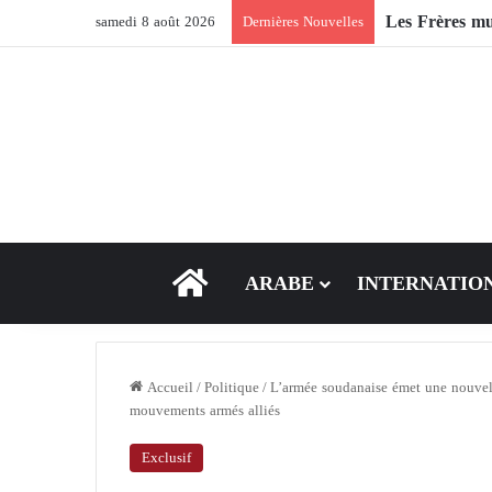
samedi 8 août 2026
Dernières Nouvelles
ACCEUIL
ARABE
INTERNATIO
Accueil
/
Politique
/
L’armée soudanaise émet une nouvell
mouvements armés alliés
Exclusif