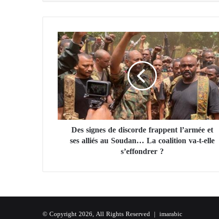
D
e
s
s
i
g
n
e
s
Des signes de discorde frappent l’armée et
d
ses alliés au Soudan… La coalition va-t-elle
e
d
s’effondrer ?
i
s
c
o
r
d
© Copyright 2026, All Rights Reserved |
imarabic