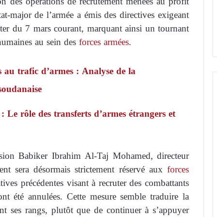
n des opérations de recrutement menées au profit
tat-major de l’armée a émis des directives exigeant
pter du 7 mars courant, marquant ainsi un tournant
 humaines au sein des
forces armées
.
s au trafic d’armes : Analyse de la
 soudanaise
 Le rôle des transferts d’armes étrangers et
vision Babiker Ibrahim Al-Taj Mohamed, directeur
ment sera désormais strictement réservé aux
forces
iatives précédentes visant à recruter des combattants
nt été annulées. Cette mesure semble traduire la
nt ses rangs, plutôt que de continuer à s’appuyer