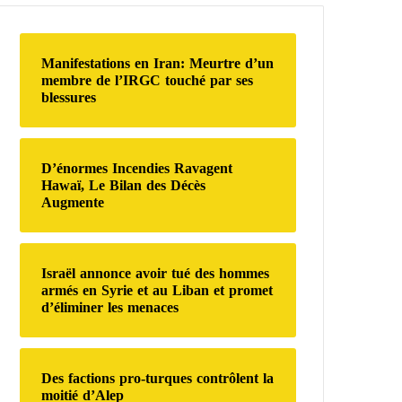
r
c
h
Manifestations en Iran: Meurtre d’un
e
membre de l’IRGC touché par ses
r
blessures
:
D’énormes Incendies Ravagent
Hawaï, Le Bilan des Décès
Augmente
Israël annonce avoir tué des hommes
armés en Syrie et au Liban et promet
d’éliminer les menaces
Des factions pro-turques contrôlent la
moitié d’Alep