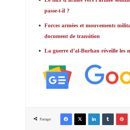
passe-t-il ?
Forces armées et mouvements milita
document de transition
La guerre d’al-Burhan réveille les
Facebook
X
Linkedin
Tumblr
Pinterest
Partager