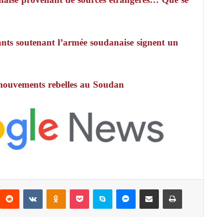
nts soutenant l’armée soudanaise signent un
 mouvements rebelles au Soudan
Reddit
VKontakte
Odnoklassniki
Pocket
Skype
Messenger
Partager par email
Imprimer