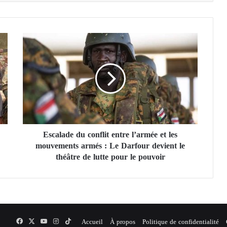
E
s
c
a
l
a
d
e
d
Escalade du conflit entre l’armée et les
u
mouvements armés : Le Darfour devient le
c
o
théâtre de lutte pour le pouvoir
n
f
l
i
t
e
Facebook
X
YouTube
Instagram
TikTok
Accueil
À propos
Politique de confidentialité