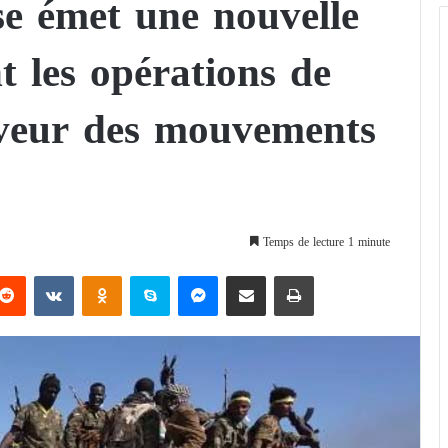
e émet une nouvelle
nt les opérations de
aveur des mouvements
Temps de lecture 1 minute
Reddit
VKontakte
Odnoklassniki
Skype
Messenger
Partager par email
Imprimer