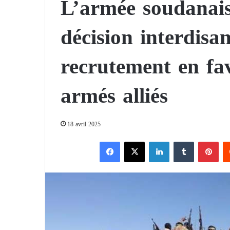
L’armée soudanais
décision interdisa
recrutement en f
armés alliés
18 avril 2025
Facebook
X
Linkedin
Tumblr
Pinterest