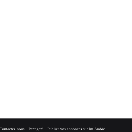
Contactez nous
Partagez!
Publier vos annonces sur Im Arabic