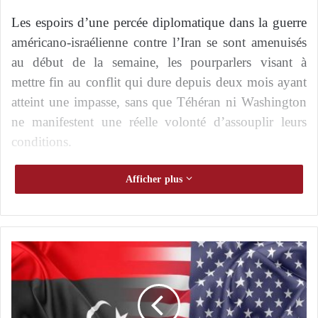
Les espoirs d’une percée diplomatique dans la guerre
américano-israélienne contre l’Iran se sont amenuisés
au début de la semaine, les pourparlers visant à
mettre fin au conflit qui dure depuis deux mois ayant
atteint une impasse, sans que Téhéran ni Washington
ne manifestent une réelle volonté d’assouplir leurs
conditions.
Le ministre iranien des Affaires étrangères, Abbas
Afficher plus
Araghchi, a quitté le Pakistan, qui joue un rôle de
médiateur, les mains vides au début de la semaine,
tandis que le président américain Donald Trump a
L
annulé une visite que ses envoyés Steve Witkoff et
a
Jared Kushner devaient effectuer à Islamabad,
L
i
infligeant deux coups successifs aux espoirs de paix.
b