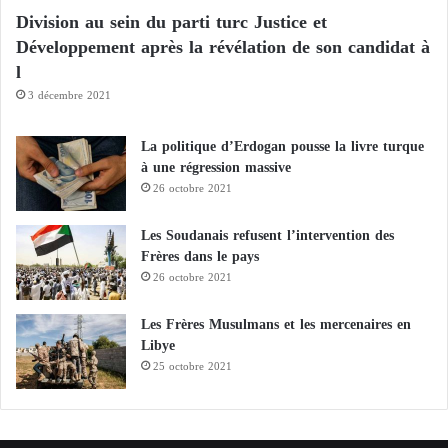
Le conflit entre les États-Unis et l’Iran, qui traverse
s
Division au sein du parti turc Justice et
s
actuellement une période de cessez-le-feu, a débuté
’
Développement après la révélation de son candidat à
par des frappes aériennes américano-israéliennes
e
l
contre l’Iran le 28 février. Depuis, l’Iran a mené des
n
3 décembre 2021
t
attaques contre Israël, des bases américaines et des
i
pays du Golfe.
La politique d’Erdogan pousse la livre turque
e
à une régression massive
n
n
26 octobre 2021
e
n
Les Soudanais refusent l’intervention des
t
Frères dans le pays
à
26 octobre 2021
l
a
Les Frères Musulmans et les mercenaires en
f
Libye
e
25 octobre 2021
u
i
l
l