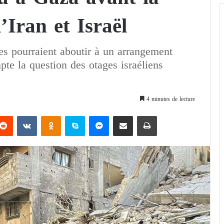
’Iran et Israël
res pourraient aboutir à un arrangement
pte la question des otages israéliens
4 minutes de lecture
Reddit
VKontakte
Odnoklassniki
Skype
Messenger
Partager par email
Imprimer