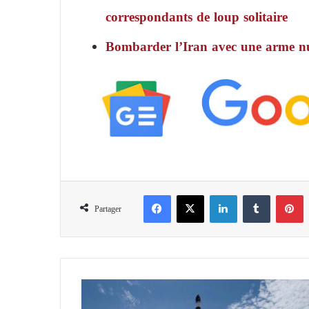
correspondants de loup solitaire
Bombarder l’Iran avec une arme nu
Facebook
X
Linkedin
Tumblr
Pinterest
Partager
L
e