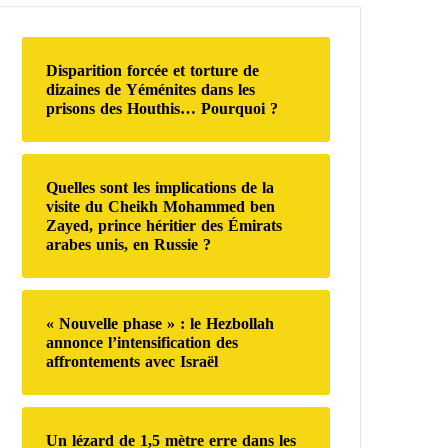
r
c
h
Disparition forcée et torture de
e
dizaines de Yéménites dans les
r
prisons des Houthis… Pourquoi ?
:
Quelles sont les implications de la
visite du Cheikh Mohammed ben
Zayed, prince héritier des Émirats
arabes unis, en Russie ?
« Nouvelle phase » : le Hezbollah
annonce l’intensification des
affrontements avec Israël
Un lézard de 1,5 mètre erre dans les