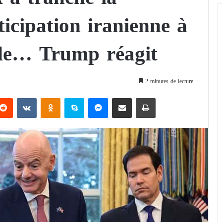
ticipation iranienne à
de… Trump réagit
2 minutes de lecture
Reddit
VKontakte
Odnoklassniki
Skype
Messenger
Partager par email
Imprimer